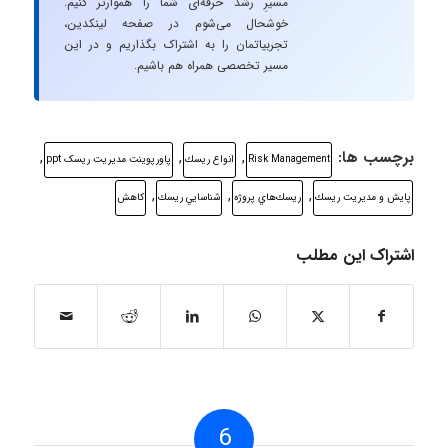
مسیرِ رشد حرفه‌ای شما را هموارتر کنیم.
خوشحال می‌شوم در صفحه لینکدین،
تجربیاتمان را به اشتراک بگذاریم و در این
مسیر تخصصی همراه هم باشیم.
برچسب ها:
,
,
,
Risk Management
انواع ريسك
پاورپوینت مدیریت ریسک ppt
,
,
,
پايش و مديريت ريسك
ريسك‌هاي پروژه
شناسايي ريسك
كاهش
اشتراک این مطلب
6