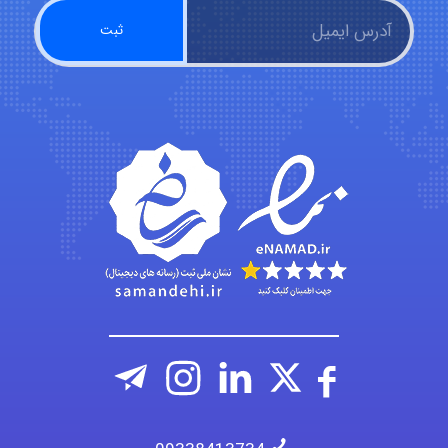
abolfazlkoshehe
A.balandeh
fatima