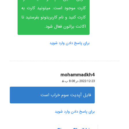
کارت موجود است. میتونید کارت به
کارت کنید و نام کاربریتونو بفرستید تا
اکانت براتون فعال شود.
برای پاسخ دادن وارد شوید
mohammadkh4
گفته:
2022-12-23 در 8:08 ب.ظ
فایل آپدیت سوم خراب است
برای پاسخ دادن وارد شوید