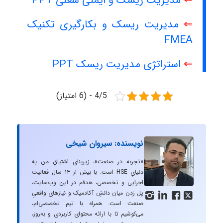
⇐
مدیریت ریسک و ایمنی شغلی PPT
⇐
مدیریت ریسک و بکارگیری تکنیک
FMEA
⇐
استراتژی مدیریت ریسک PPT
4/5 - (6 امتیاز)
نویسنده: سیروان شیخی
«تجربه در صنعت»، زیربنایِ اشتیاقِ من به
دنیایِ HSE است. با بیش از ۱۳ سال فعالیت
اجرایی و تخصصی، هدفم در این وب‌سایت،
پل زدن میان دانشِ آکادمیک و نیازهای واقعیِ




صنعت است. همراه با تیم تخصصی‌ام،
می‌کوشیم تا با ارائه محتوای کاربردی و به‌روز،