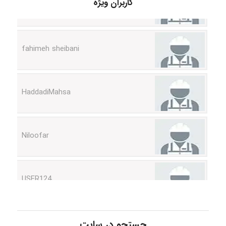
کاربران ویژه
fahimeh sheibani
HaddadiMahsa
Niloofar
USER124
malekf
جستجو در سایت