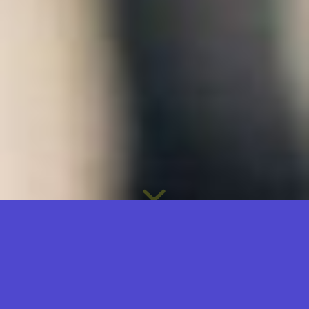
4.2/5 - (88 امتیاز)