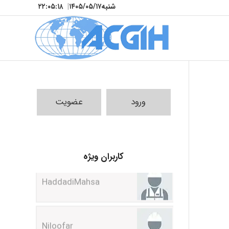
شنبه
۱۴۰۵/۰۵/۱۷
|
۲۲:۰۵:۱۸
ورود
عضویت
HaddadiMahsa
کاربران ویژه
Niloofar