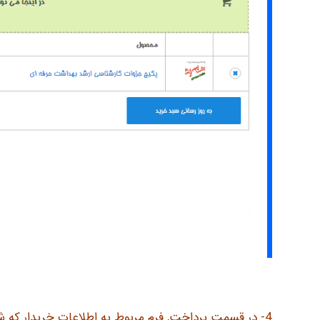
4- در قسمت پرداخت, فرم مربوط به اطلاعات خریدار که شامل فیلد های ستاره دار است باید حتما پر شود.