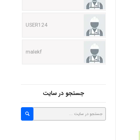
USER124
malekf
abolfazlkoshehe
abolfazlkoshehe
جستجو در سایت
A.balandeh