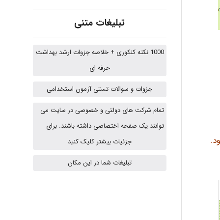
fatima
تبلیغات متنی
Jafar Tym
1000 نکته کنکوری + خلاصه جزوات ارشد بهداشت
حرفه ای
aghajari vahid
جزوات و سوالات تستی آزمون استخدامی
تمام شرکت های دولتی و خصوصی در سایت می
توانند یک صفحه اختصاصی داشته باشند. برای
HaddadiMahsa
د.
جزئیات بیشتر کلیک کنید
تبلیغات شما در این مکان
Niloofar
USER124