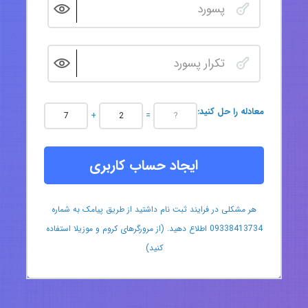
:معادله را حل کنید
+
=
ایجاد حساب کاربری
هر مشکلی در فرایند ثبت نام داشتید از طریق پیامک به شماره
09338413734 اطلاع دهید. (از مرورگرهای کروم و موزیلا استفاده
کنید)