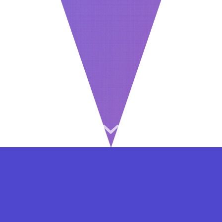
⇐ در هر مرحله ای از ثبت نام یا فعال کردن اکانت
VIP مشکل داشتید, از طریق فرم تماس به ما در