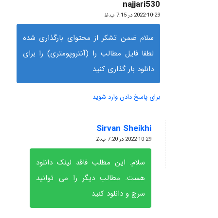
najjari530
گفته:
2022-10-29 در 7:15 ب.ظ
سلام ضمن تشکر از محتوای بارگذاری شده
لطفا فایل مطالب را (آنتروپومتری) را برای
دانلود بار گذاری کنید
برای پاسخ دادن وارد شوید
Sirvan Sheikhi
گفته:
2022-10-29 در 7:20 ب.ظ
سلام. این مطلب فاقد لینک دانلود
هست. مطالب دیگر را می توانید
سرچ و دانلود کنید