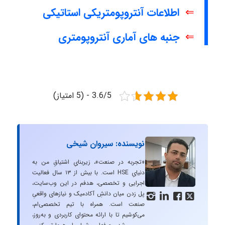
⇐
اطلاعات آنتروپومتریکی استاتیکی
⇐
جنبه های آماری آنتروپومتری
3.6/5 - (5 امتیاز)
نویسنده: سیروان شیخی
«تجربه در صنعت»، زیربنایِ اشتیاقِ من به
دنیایِ HSE است. با بیش از ۱۳ سال فعالیت
اجرایی و تخصصی، هدفم در این وب‌سایت،
پل زدن میان دانشِ آکادمیک و نیازهای واقعیِ




صنعت است. همراه با تیم تخصصی‌ام،
می‌کوشیم تا با ارائه محتوای کاربردی و به‌روز،