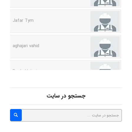
Jafar Tym
aghajari vahid
Poubakhtiari
Alirez0990
جستجو در سایت
hosein abdolvand