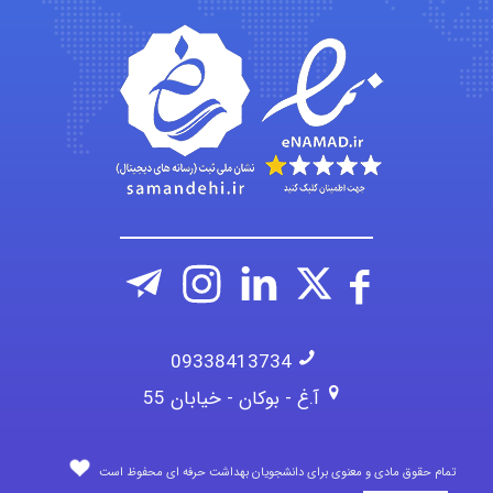
emami
ehtesham
09338413734
آ.غ - بوکان - خیابان 55
تمام حقوق مادی و معنوی برای دانشجویان بهداشت حرفه ای محفوظ است