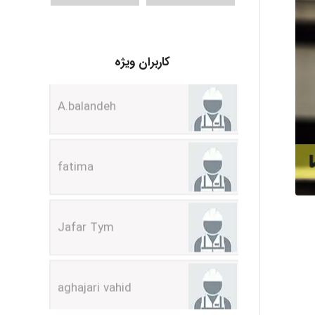
A.balandeh
کاربران ویژه
fatima
Jafar Tym
aghajari vahid
Poubakhtiari