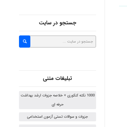
Alirez0990
جستجو در سایت
hosein abdolvand
Kati
تبلیغات متنی
emami
1000 نکته کنکوری + خلاصه جزوات ارشد بهداشت
حرفه ای
ehtesham
جزوات و سوالات تستی آزمون استخدامی