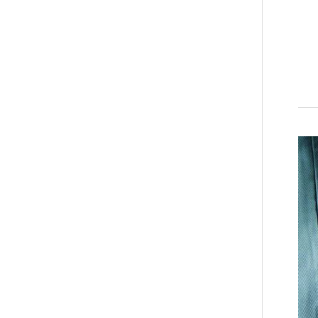
Alirez0990
hosein abdolvand
Kati
emami
ehtesham