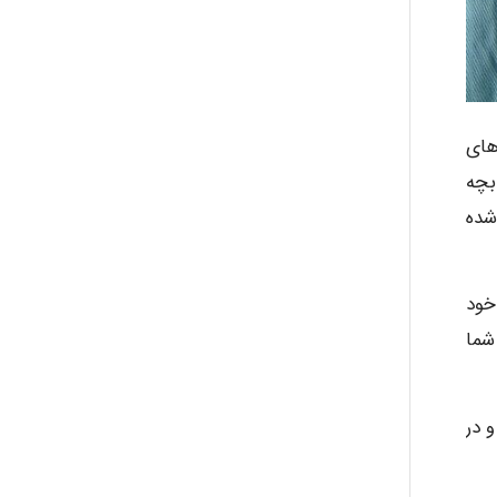
های
بچه
شده
خود
 شما
 در