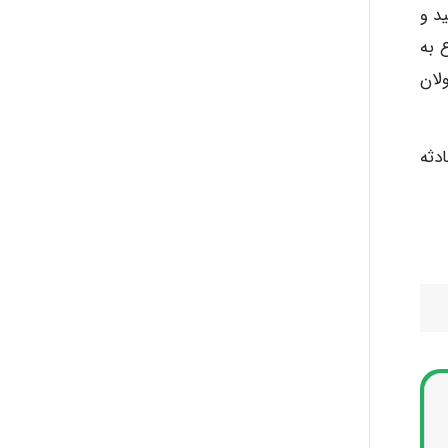
د و
 به
لان
دثه