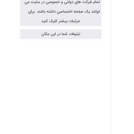
تمام شرکت های دولتی و خصوصی در سایت می
A.balandeh
توانند یک صفحه اختصاصی داشته باشند. برای
جزئیات بیشتر کلیک کنید
fatima
تبلیغات شما در این مکان
Jafar Tym
aghajari vahid
Poubakhtiari