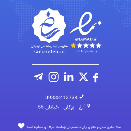
Jafar Tym
aghajari vahid
09338413734
آ.غ - بوکان - خیابان 55
تمام حقوق مادی و معنوی برای دانشجویان بهداشت حرفه ای محفوظ است