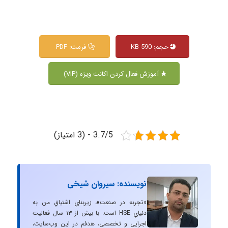
حجم: 590 KB
فرمت: PDF
آموزش فعال کردن اکانت ویژه (VIP)
3.7/5 - (3 امتیاز)
نویسنده: سیروان شیخی
«تجربه در صنعت»، زیربنایِ اشتیاقِ من به
دنیایِ HSE است. با بیش از ۱۳ سال فعالیت
اجرایی و تخصصی، هدفم در این وب‌سایت،