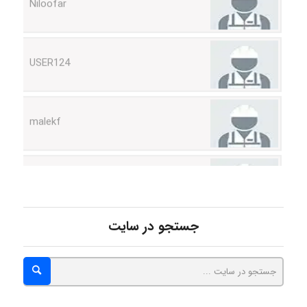
USER124
malekf
abolfazlkoshehe
abolfazlkoshehe
جستجو در سایت
A.balandeh