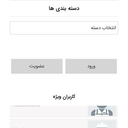
دسته بندی ها
ورود
عضویت
HaddadiMahsa
کاربران ویژه
Niloofar