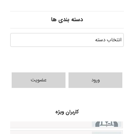
دسته بندی ها
ورود
عضویت
vali
کاربران ویژه
fahimeh sheibani