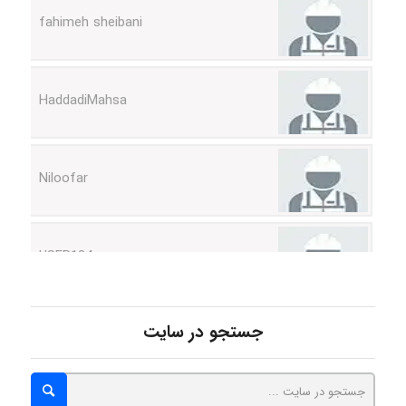
HaddadiMahsa
Niloofar
USER124
malekf
جستجو در سایت
abolfazlkoshehe