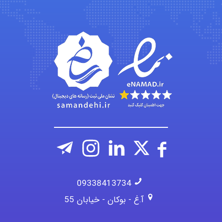
abolfazlkoshehe
A.balandeh
fatima
09338413734
آ.غ - بوکان - خیابان 55