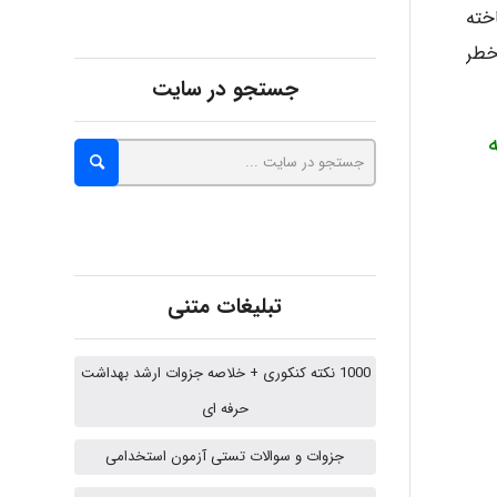
اخته
خطر
aghajari vahid
جستجو در سایت
ته
Poubakhtiari
Alirez0990
تبلیغات متنی
hosein abdolvand
1000 نکته کنکوری + خلاصه جزوات ارشد بهداشت
حرفه ای
Kati
جزوات و سوالات تستی آزمون استخدامی