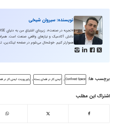
نویسنده: سیروان شیخی
دانشِ آکادمیک و نیازهای واقعیِ صنعت است. همراه با
هموارتر کنیم. خوشحال می‌شوم در صفحه لینکدین، تج




برچسب ها:
,
,
Confined Space
ایمنی کار در فضای بسته
پاورپوینت ایمنی کار در فضای
اشتراک این مطلب