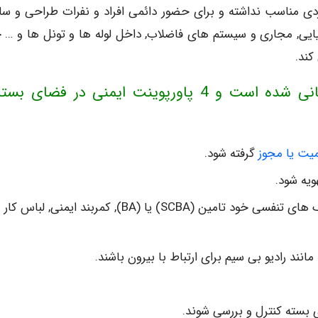
ه خروجی و وردی مناسب نداشته و برای حضور دائمی افراد و نفرات طراحی و س
یایی, مجاری و سیستم های فاضلاب, داخل لوله ها و تونل ها و … 
کند.
این پست در تاریخ 1400/07/15 بروزرسانی شده است و 4 پاورپوینت ایمنی در فضای بس
میت یا مجوز
گرفته شود.
ویه شود.
افراد باید از وسایل حفاظت فردی مناسب مانند ماسک های تنفسی خود تامین (SCBA) یا (BA), کمربند ایمنی, لباس کار
نند رادیو بی سیم برای ارتباط با بیرون باشند.
 بسته کنترل و بررسی شوند.