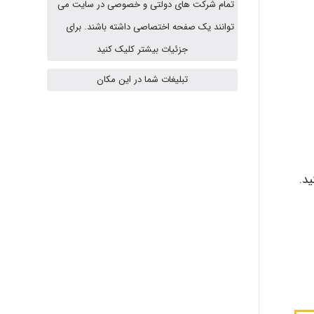
تمام شرکت های دولتی و خصوصی در سایت می
abolfazlkoshehe
توانند یک صفحه اختصاصی داشته باشند. برای
جزئیات بیشتر کلیک کنید
تبلیغات شما در این مکان
abolfazlkoshehe
A.balandeh
د.
fatima
Jafar Tym