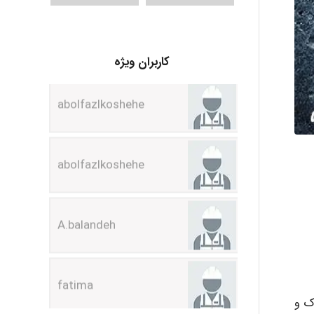
abolfazlkoshehe
کاربران ویژه
abolfazlkoshehe
A.balandeh
fatima
Jafar Tym
, خطرناک و