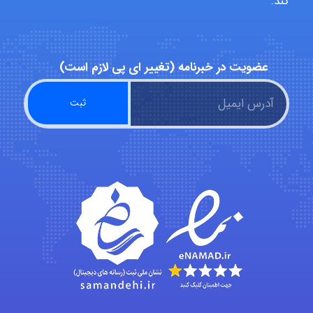
کند.
abolfazlkoshehe
عضویت در خبرنامه (تغییر ای پی لازم است)
A.balandeh
fatima
Jafar Tym
aghajari vahid