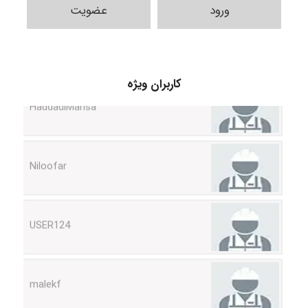
ورود
عضویت
کاربران ویژه
HaddadiMahsa
Niloofar
USER124
malekf