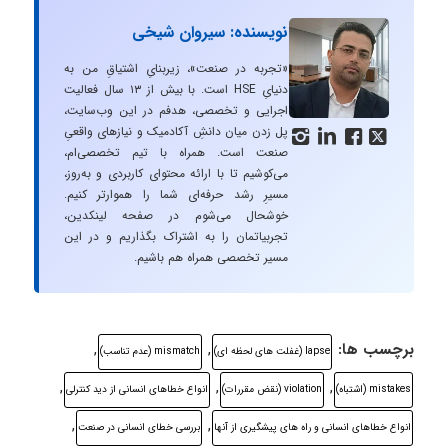
نویسنده: سیروان شیخی
«تجربه در صنعت»، زیربنایِ اشتیاقِ من به
دنیایِ HSE است. با بیش از ۱۳ سال فعالیت
اجرایی و تخصصی، هدفم در این وب‌سایت،
پل زدن میان دانشِ آکادمیک و نیازهای واقعیِ




صنعت است. همراه با تیم تخصصی‌ام،
می‌کوشیم تا با ارائه محتوای کاربردی و به‌روز،
مسیرِ رشد حرفه‌ای شما را هموارتر کنیم.
خوشحال می‌شوم در صفحه لینکدین،
تجربیاتمان را به اشتراک بگذاریم و در این
مسیر تخصصی همراه هم باشیم.
برچسب ها:
,
,
lapse (غفلت های لحظه ای)
mismatch (عدم تناسب)
,
,
,
mistakes (اشتباه)
violation (نقض مقررات)
انواع خطاهای انسانی از ديد كنترلی
,
,
انواع خطاهای انسانی و راه های پيشگيری از آنها
بررسی خطای انسانی در صنعت