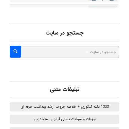
abolfazlkoshehe
abolfazlkoshehe
جستجو در سایت
A.balandeh
fatima
تبلیغات متنی
Jafar Tym
1000 نکته کنکوری + خلاصه جزوات ارشد بهداشت حرفه ای
جزوات و سوالات تستی آزمون استخدامی
aghajari vahid