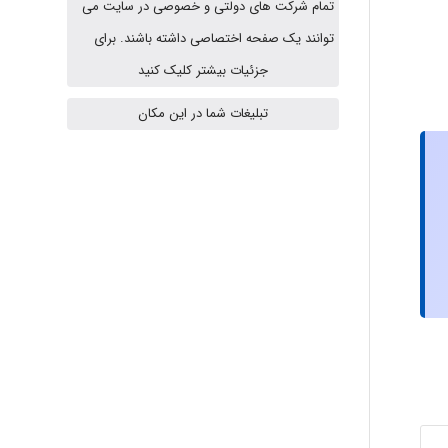
تمام شرکت های دولتی و خصوصی در سایت می
توانند یک صفحه اختصاصی داشته باشند. برای
جزئیات بیشتر کلیک کنید
HaddadiMahsa
تبلیغات شما در این مکان
Niloofar
USER124
malekf
abolfazlkoshehe