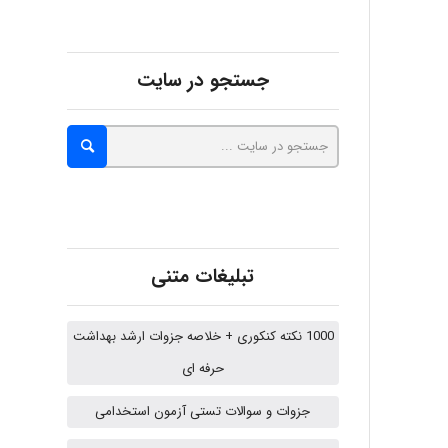
abolfazlkoshehe
جستجو در سایت
abolfazlkoshehe
A.balandeh
fatima
تبلیغات متنی
1000 نکته کنکوری + خلاصه جزوات ارشد بهداشت
Jafar Tym
حرفه ای
جزوات و سوالات تستی آزمون استخدامی
aghajari vahid