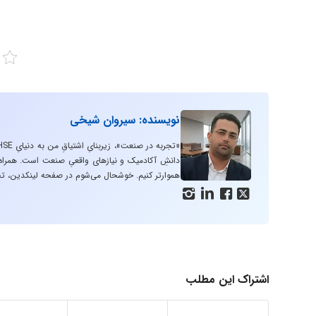
نویسنده: سیروان شیخی
دانشِ آکادمیک و نیازهای واقعیِ صنعت است. همراه با
هموارتر کنیم. خوشحال می‌شوم در صفحه لینکدین، تج




اشتراک این مطلب