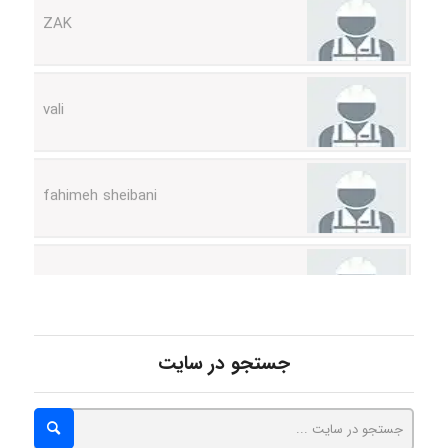
vali
fahimeh sheibani
HaddadiMahsa
Niloofar
جستجو در سایت
USER124