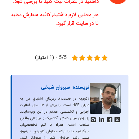
داشتید در نظرات ثبت کنید تا بررسی شود.
هر مطلبی لازم داشتید, کافیه سفارش دهید
تا در سایت قرار گیرد.
5/5 - (1 امتیاز)
نویسنده: سیروان شیخی
«تجربه در صنعت»، زیربنایِ اشتیاقِ من به
دنیایِ HSE است. با بیش از ۱۳ سال فعالیت
اجرایی و تخصصی، هدفم در این وب‌سایت،
پل زدن میان دانشِ آکادمیک و نیازهای واقعیِ




صنعت است. همراه با تیم تخصصی‌ام،
می‌کوشیم تا با ارائه محتوای کاربردی و به‌روز،
مسیرِ رشد حرفه‌ای شما را هموارتر کنیم.