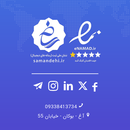
malekf
abolfazlkoshehe
abolfazlkoshehe
09338413734
آ.غ - بوکان - خیابان 55