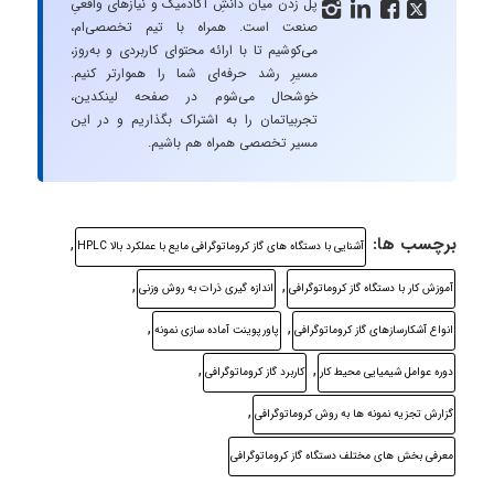
پل زدن میان دانشِ آکادمیک و نیازهای واقعیِ




صنعت است. همراه با تیم تخصصی‌ام،
می‌کوشیم تا با ارائه محتوای کاربردی و به‌روز،
مسیرِ رشد حرفه‌ای شما را هموارتر کنیم.
خوشحال می‌شوم در صفحه لینکدین،
تجربیاتمان را به اشتراک بگذاریم و در این
مسیر تخصصی همراه هم باشیم.
برچسب ها:
,
آشنایی با دستگاه های گاز کروماتوگرافی مایع با عملکرد بالا HPLC
,
,
آموزش کار با دستگاه گاز کروماتوگرافی
اندازه گیری ذرات به روش وزنی
,
,
انواع آشکارسازهای گاز کروماتوگرافی
پاورپوینت آماده سازی نمونه
,
,
دوره عوامل شیمیایی محیط کار
کاربرد گاز کروماتوگرافی
,
گزارش تجزیه نمونه ها به روش کروماتوگرافی
معرفی بخش های مختلف دستگاه گاز کروماتوگرافی