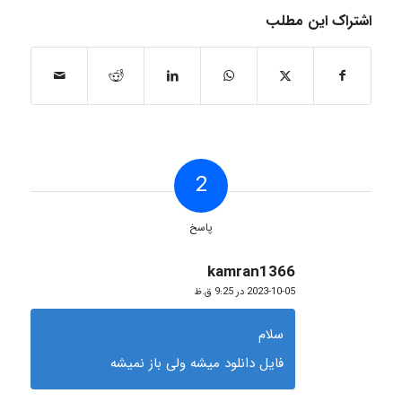
اشتراک این مطلب
2
پاسخ
kamran1366
گفته:
2023-10-05 در 9:25 ق.ظ
سلام
فایل دانلود میشه ولی باز نمیشه