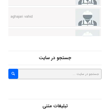
aghajari vahid
Poubakhtiari
Alirez0990
جستجو در سایت
hosein abdolvand
Kati
تبلیغات متنی