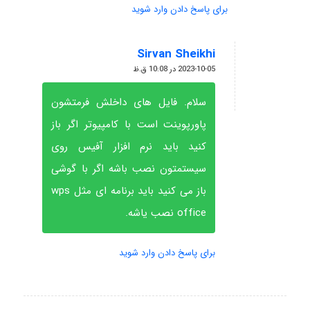
برای پاسخ دادن وارد شوید
Sirvan Sheikhi
گفته:
2023-10-05 در 10:08 ق.ظ
سلام. فایل های داخلش فرمتشون
پاورپوینت است با کامپیوتر اگر باز
کنید باید نرم افزار آفیس روی
سیستمتون نصب باشه اگر با گوشی
باز می کنید باید برنامه ای مثل wps
office نصب یاشه.
برای پاسخ دادن وارد شوید