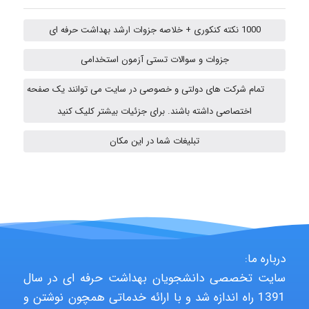
emami
1000 نکته کنکوری + خلاصه جزوات ارشد بهداشت حرفه ای
جزوات و سوالات تستی آزمون استخدامی
ehtesham
تمام شرکت های دولتی و خصوصی در سایت می توانند یک صفحه
اختصاصی داشته باشند. برای جزئیات بیشتر کلیک کنید
A.balandeh
تبلیغات شما در این مکان
fatemeh mirzaie
Jafar Tym
درباره ما:
سایت تخصصی دانشجویان بهداشت حرفه ای در سال
1391 راه اندازه شد و با ارائه خدماتی همچون نوشتن و
aghajari vahid