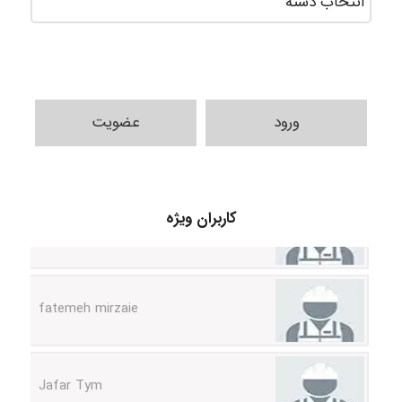
ورود
عضویت
A.balandeh
کاربران ویژه
fatemeh mirzaie
Jafar Tym