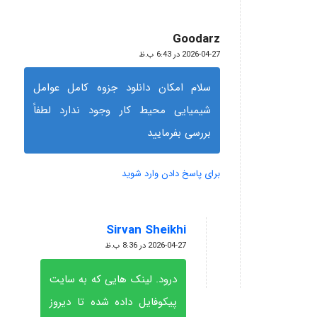
Goodarz
گفته:
2026-04-27 در 6:43 ب.ظ
سلام امکان دانلود جزوه کامل عوامل
شیمیایی محیط کار وجود ندارد لطفاً
بررسی بفرمایید
برای پاسخ دادن وارد شوید
Sirvan Sheikhi
گفته:
2026-04-27 در 8:36 ب.ظ
درود. لینک هایی که به سایت
پیکوفایل داده شده تا دیروز