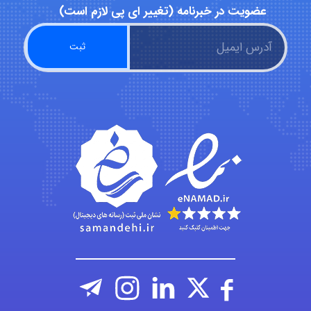
عضویت در خبرنامه (تغییر ای پی لازم است)
hosein abdolvand
Kati
emami
ehtesham