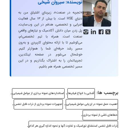
نویسنده: سیروان شیخی
«تجربه در صنعت»، زیربنایِ اشتیاقِ من به
دنیایِ HSE است. با بیش از ۱۳ سال فعالیت
اجرایی و تخصصی، هدفم در این وب‌سایت،
پل زدن میان دانشِ آکادمیک و نیازهای واقعیِ




صنعت است. همراه با تیم تخصصی‌ام،
می‌کوشیم تا با ارائه محتوای کاربردی و به‌روز،
مسیرِ رشد حرفه‌ای شما را هموارتر کنیم.
خوشحال می‌شوم در صفحه لینکدین،
تجربیاتمان را به اشتراک بگذاریم و در این
مسیر تخصصی همراه هم باشیم.
برچسب ها:
,
,
آشنایی با انواع فیلترها
استانداردهای نمونه برداری از عوامل شیمیایی
,
,
اهمیت حمل نمونه در ارزیابی عوامل شیمیایی
تجهیزات نمونه برداری از ذرات قابل تنفس
,
خطاهای ناشی از نمونه برداری
,
ذرات قابل تنفس استنشاق توراسیک و تفاوت آنها و نحوه اندازه گیری هر کدام