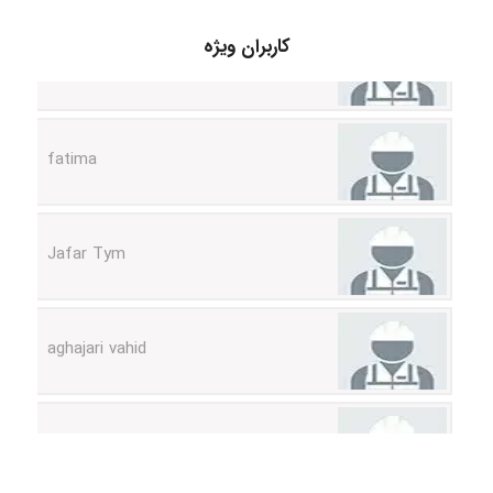
A.balandeh
کاربران ویژه
fatima
Jafar Tym
aghajari vahid
Poubakhtiari
Alirez0990