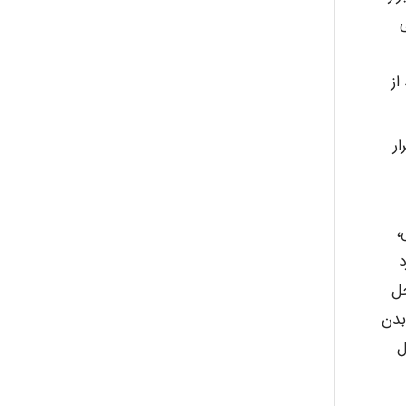
از
ر
،
د
حل
بدن
ل