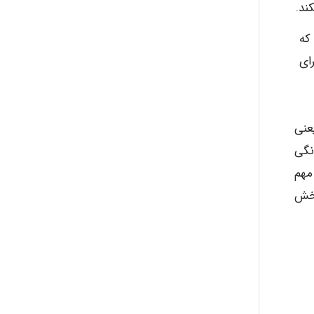
که
ای
عنی
نگی
مهم
بخش