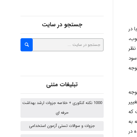
Alirez0990
جستجو در سایت
 در
وب،
hosein abdolvand
نظر
سود
Kati
وجه
تبلیغات متنی
وجه
emami
ییر
1000 نکته کنکوری + خلاصه جزوات ارشد بهداشت
 که
حرفه ای
ehtesham
 به
جزوات و سوالات تستی آزمون استخدامی
 در