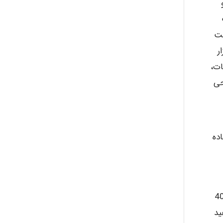
مت
ر
ات،
حی
ده
 حرکت اولیه و ثانویه حد دسترسی عملی برای اندازه های حد پایین زنان ( صدک پنجم )، 40
ید