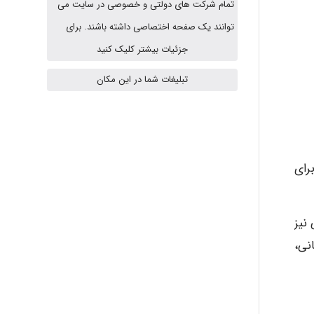
تمام شرکت های دولتی و خصوصی در سایت می
A.balandeh
توانند یک صفحه اختصاصی داشته باشند. برای
جزئیات بیشتر کلیک کنید
تبلیغات شما در این مکان
fatima
Jafar Tym
رای
aghajari vahid
نیز
نی،
Poubakhtiari