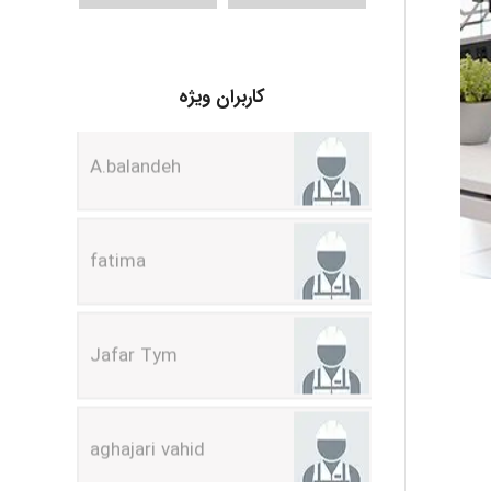
A.balandeh
کاربران ویژه
fatima
Jafar Tym
aghajari vahid
Poubakhtiari