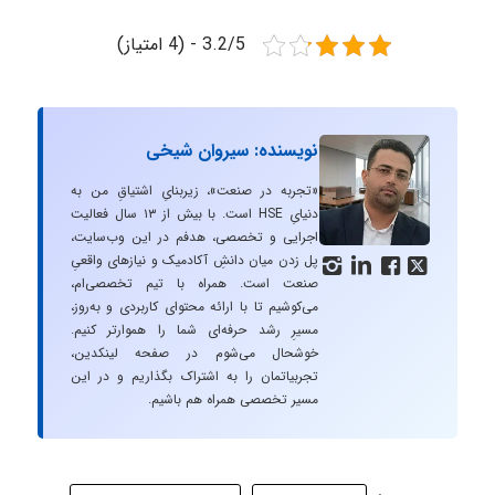
3.2/5 - (4 امتیاز)
نویسنده: سیروان شیخی
«تجربه در صنعت»، زیربنایِ اشتیاقِ من به
دنیایِ HSE است. با بیش از ۱۳ سال فعالیت
اجرایی و تخصصی، هدفم در این وب‌سایت،
پل زدن میان دانشِ آکادمیک و نیازهای واقعیِ




صنعت است. همراه با تیم تخصصی‌ام،
می‌کوشیم تا با ارائه محتوای کاربردی و به‌روز،
مسیرِ رشد حرفه‌ای شما را هموارتر کنیم.
خوشحال می‌شوم در صفحه لینکدین،
تجربیاتمان را به اشتراک بگذاریم و در این
مسیر تخصصی همراه هم باشیم.