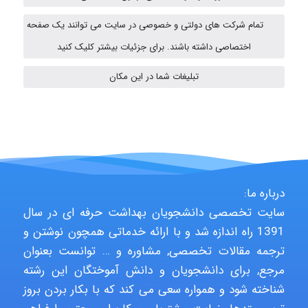
ehtesham
تمام شرکت های دولتی و خصوصی در سایت می توانند یک صفحه
اختصاصی داشته باشند. برای جزئیات بیشتر کلیک کنید
A.balandeh
تبلیغات شما در این مکان
fatima
Jafar Tym
درباره ما:
سایت تخصصی دانشجویان بهداشت حرفه ای در سال
1391 راه اندازه شد و با ارائه خدماتی همچون نوشتن و
aghajari vahid
ترجمه مقالات تخصصی, مشاوره و … توانست بعنوان
مرجع, برای دانشجویان و دانش آموختگان این رشته
شناخته شود و همواره سعی می کند که با بکار بردن بروز
Poubakhtiari