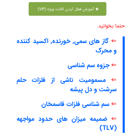
آموزش فعال کردن اکانت ویژه (VIP)
حتما بخوانید:
⇐
گاز های سمی, خورنده, اکسید کننده
و محرک
⇐
جزوه سم شناسی
⇐
مسمومیت ناشی از فلزات حلم
سرشت و دل پیشه
⇐
سم شناسی فلزات قاسمخان
⇐
ضمیمه میزان های حدود مواجهه
(TLV)