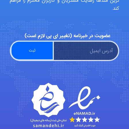
ترین متدها رضایت مشتریان و کاربران محترم را فراهم
کند.
Alirez0990
عضویت در خبرنامه (تغییر ای پی لازم است)
hosein abdolvand
Kati
emami
ehtesham