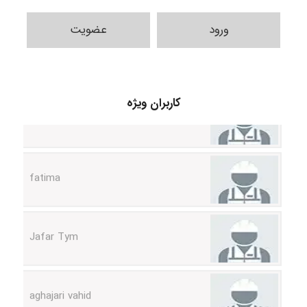
ورود
عضویت
A.balandeh
کاربران ویژه
fatima
Jafar Tym
aghajari vahid