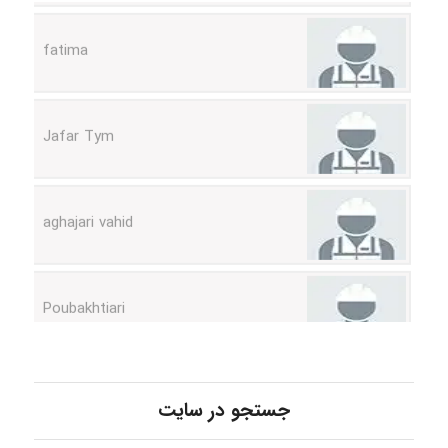
fatima
Jafar Tym
aghajari vahid
Poubakhtiari
Alirez0990
جستجو در سایت
hosein abdolvand