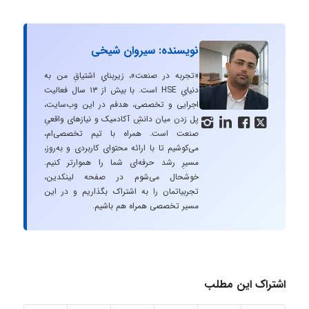
نویسنده: سیروان شیخی
«تجربه در صنعت»، زیربنایِ اشتیاقِ من به
دنیایِ HSE است. با بیش از ۱۳ سال فعالیت
اجرایی و تخصصی، هدفم در این وب‌سایت،
پل زدن میان دانشِ آکادمیک و نیازهای واقعیِ




صنعت است. همراه با تیم تخصصی‌ام،
می‌کوشیم تا با ارائه محتوای کاربردی و به‌روز،
مسیرِ رشد حرفه‌ای شما را هموارتر کنیم.
خوشحال می‌شوم در صفحه لینکدین،
تجربیاتمان را به اشتراک بگذاریم و در این
مسیر تخصصی همراه هم باشیم.
اشتراک این مطلب