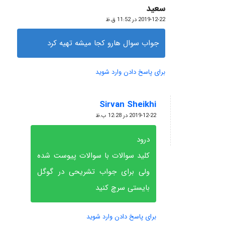
سعید
گفته:
2019-12-22 در 11:52 ق.ظ
جواب سوال هارو کجا میشه تهیه کرد
برای پاسخ دادن وارد شوید
Sirvan Sheikhi
گفته:
2019-12-22 در 12:28 ب.ظ
درود
کلید سوالات با سوالات پیوست شده
ولی برای جواب تشریحی در گوگل
بایستی سرچ کنید
برای پاسخ دادن وارد شوید