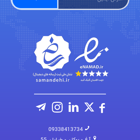
Kati
emami
ehtesham
09338413734
آ.غ - بوکان - خیابان 55