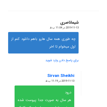
شیماناصری
گفته:
2019-11-13 در 11:04 ب.ظ
چه طوری همه سال هارو باهم دانلود کنم از
اول میخوام تا اخر
برای پاسخ دادن وارد شوید
Sirvan Sheikhi
گفته:
2019-11-13 در 11:19 ب.ظ
درود
هر سال به صورت جدا پیوست شده