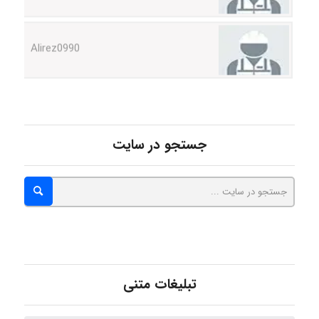
Alirez0990
hosein abdolvand
جستجو در سایت
Kati
emami
ehtesham
تبلیغات متنی