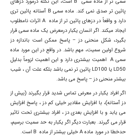
سمی تر از ماده سمی B است، این نکته درمورد دزهای
پائین تر صدق نمی کند. ماده سمی B آستانه پائین تری
دارد و واقعاً در دزهای پائین تر از ماده A اثرات نامطلوب
ایجاد میکند. اگر انسان یکبار درمعرض یک ماده سمی قرار
بگیرد، شکل منحنی دز – پاسخ ممکن است باندازه دز
شروع اولین سمیت، مهم باشد. در واقع در این مورد ماده
سمی A اهمیت بیشتری دارد و این اهمیت لزوماً بدلیل
LD50 یا LD100 پائین تر نمی باشد بلکه علت آن ، شیب
بیشتر منحنی دز – پاسخ می باشد.
اگر افراد یکبار در معرض تماس شدید قرار بگیرند (بیش از
دز آستانه)، با افزایش مقادیر خیلی کم دز ، پاسخ افزایش
می یابد و با افزایش بعدی دز ، افراد بیشتری تحت تاثیر
قرار می گیرند. بعبارت دیگر اگر یکبار به حد سمیت برسیم،
حدخطا در مورد ماده A خیلی بیشتر از ماده B است.