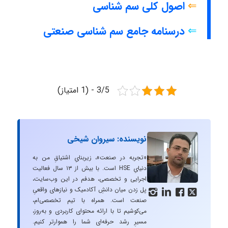
⇐
اصول کلی سم شناسی
⇐
درسنامه جامع سم شناسی صنعتی
3/5 - (1 امتیاز)
نویسنده: سیروان شیخی
«تجربه در صنعت»، زیربنایِ اشتیاقِ من به
دنیایِ HSE است. با بیش از ۱۳ سال فعالیت
اجرایی و تخصصی، هدفم در این وب‌سایت،
پل زدن میان دانشِ آکادمیک و نیازهای واقعیِ




صنعت است. همراه با تیم تخصصی‌ام،
می‌کوشیم تا با ارائه محتوای کاربردی و به‌روز،
مسیرِ رشد حرفه‌ای شما را هموارتر کنیم.