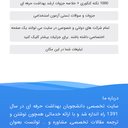
1000 نکته کنکوری + خلاصه جزوات ارشد بهداشت حرفه ای
Iman Hosseini
جزوات و سوالات تستی آزمون استخدامی
تمام شرکت های دولتی و خصوصی در سایت می توانند یک صفحه
Chehri
اختصاصی داشته باشند. برای جزئیات بیشتر کلیک کنید
تبلیغات شما در این مکان
Jafar Tym
aghajari vahid
درباره ما:
Poubakhtiari
سایت تخصصی دانشجویان بهداشت حرفه ای در سال
1391 راه اندازه شد و با ارائه خدماتی همچون نوشتن و
ترجمه مقالات تخصصی, مشاوره و … توانست بعنوان