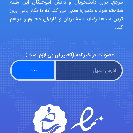
Alirez0990
مرجع, برای دانشجویان و دانش آموختگان این رشته
شناخته شود و همواره سعی می کند که با بکار بردن بروز
ترین متدها رضایت مشتریان و کاربران محترم را فراهم
hosein abdolvand
کند.
Kati
عضویت در خبرنامه (تغییر ای پی لازم است)
emami
ehtesham
Iman Hosseini