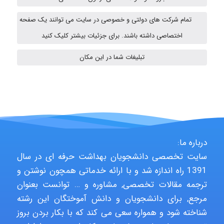
Jafar Tym
تمام شرکت های دولتی و خصوصی در سایت می توانند یک صفحه
اختصاصی داشته باشند. برای جزئیات بیشتر کلیک کنید
fahimeh sheibani
تبلیغات شما در این مکان
HaddadiMahsa
درباره ما:
Niloofar
سایت تخصصی دانشجویان بهداشت حرفه ای در سال
1391 راه اندازه شد و با ارائه خدماتی همچون نوشتن و
ترجمه مقالات تخصصی, مشاوره و … توانست بعنوان
USER124
مرجع, برای دانشجویان و دانش آموختگان این رشته
شناخته شود و همواره سعی می کند که با بکار بردن بروز