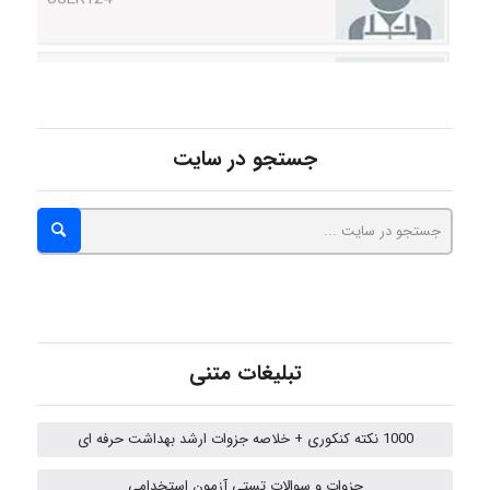
malekf
abolfazlkoshehe
جستجو در سایت
abolfazlkoshehe
A.balandeh
تبلیغات متنی
fatima
1000 نکته کنکوری + خلاصه جزوات ارشد بهداشت حرفه ای
جزوات و سوالات تستی آزمون استخدامی