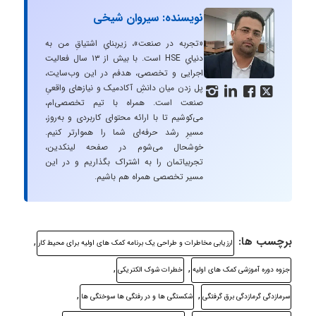
نویسنده: سیروان شیخی
«تجربه در صنعت»، زیربنایِ اشتیاقِ من به
دنیایِ HSE است. با بیش از ۱۳ سال فعالیت
اجرایی و تخصصی، هدفم در این وب‌سایت،
پل زدن میان دانشِ آکادمیک و نیازهای واقعیِ




صنعت است. همراه با تیم تخصصی‌ام،
می‌کوشیم تا با ارائه محتوای کاربردی و به‌روز،
مسیرِ رشد حرفه‌ای شما را هموارتر کنیم.
خوشحال می‌شوم در صفحه لینکدین،
تجربیاتمان را به اشتراک بگذاریم و در این
مسیر تخصصی همراه هم باشیم.
برچسب ها:
,
ارزیابی مخاطرات و طراحی یک برنامه کمک های اولیه برای محیط کار
,
,
جزوه دوره آموزشی کمک های اولیه
خطرات شوک الکتریکی
,
,
سرمازدگی گرمازدگی برق گرفتگی
شکستگی ها و در رفتگی ها سوختگی ها