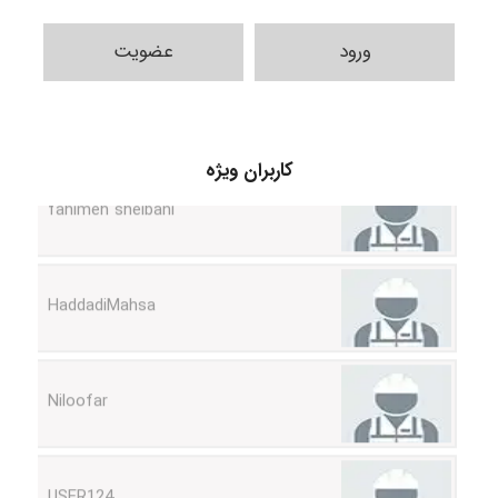
ورود
عضویت
fahimeh sheibani
کاربران ویژه
HaddadiMahsa
Niloofar
USER124