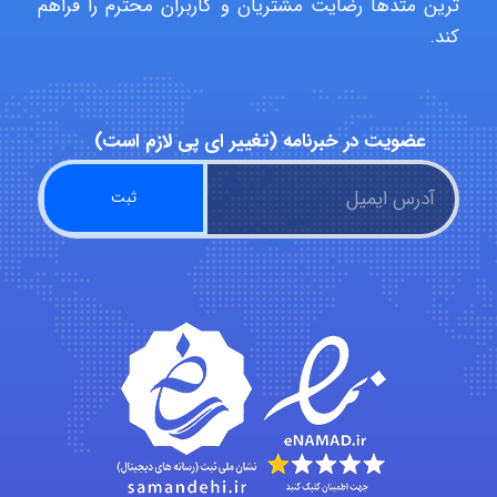
ترین متدها رضایت مشتریان و کاربران محترم را فراهم
malekf
کند.
abolfazlkoshehe
عضویت در خبرنامه (تغییر ای پی لازم است)
abolfazlkoshehe
A.balandeh
fatima
Jafar Tym