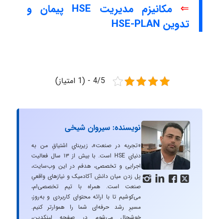
⇐
مکانیزم مدیریت HSE پیمان و
تدوین HSE-PLAN
4/5 - (1 امتیاز)
نویسنده: سیروان شیخی
«تجربه در صنعت»، زیربنایِ اشتیاقِ من به
دنیایِ HSE است. با بیش از ۱۳ سال فعالیت
اجرایی و تخصصی، هدفم در این وب‌سایت،
پل زدن میان دانشِ آکادمیک و نیازهای واقعیِ




صنعت است. همراه با تیم تخصصی‌ام،
می‌کوشیم تا با ارائه محتوای کاربردی و به‌روز،
مسیرِ رشد حرفه‌ای شما را هموارتر کنیم.
خوشحال می‌شوم در صفحه لینکدین،