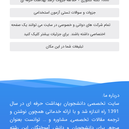
1000 نکته کنکوری + خلاصه جزوات ارشد بهداشت حرفه ای
emami
جزوات و سوالات تستی آزمون استخدامی
تمام شرکت های دولتی و خصوصی در سایت می توانند یک صفحه
ehtesham
اختصاصی داشته باشند. برای جزئیات بیشتر کلیک کنید
تبلیغات شما در این مکان
A.balandeh
fatemeh mirzaie
درباره ما:
Jafar Tym
سایت تخصصی دانشجویان بهداشت حرفه ای در سال
1391 راه اندازه شد و با ارائه خدماتی همچون نوشتن و
ترجمه مقالات تخصصی, مشاوره و … توانست بعنوان
aghajari vahid
مرجع, برای دانشجویان و دانش آموختگان این رشته