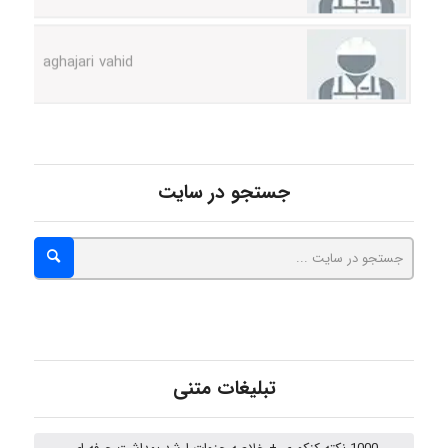
aghajari vahid
Poubakhtiari
جستجو در سایت
Alirez0990
hosein abdolvand
Kati
تبلیغات متنی