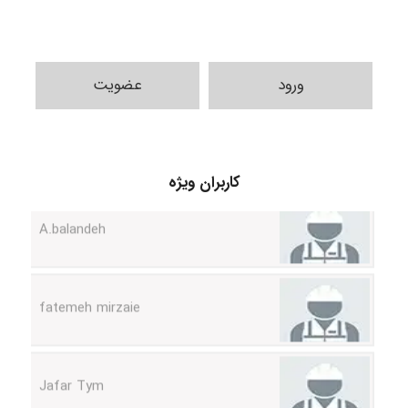
ورود
عضویت
کاربران ویژه
A.balandeh
fatemeh mirzaie
Jafar Tym