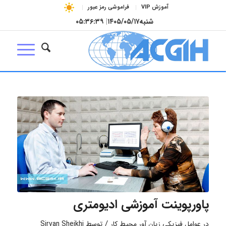
آموزش VIP
فراموشی رمز عبور
شنبه
۱۴۰۵/۰۵/۱۷
|
۰۵:۳۶:۴۰
پاورپوینت آموزشی ادیومتری
/
در
عوامل فیزیکی زیان آور محیط کار
توسط
Sirvan Sheikhi