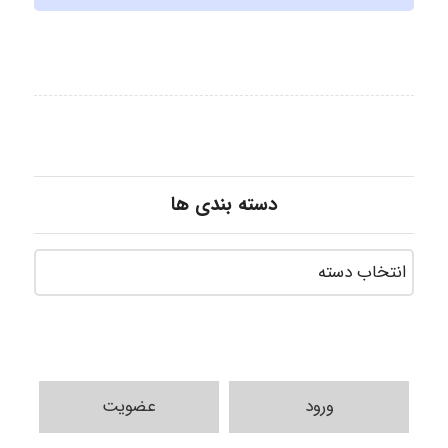
دسته بندی ها
ورود
عضویت
HaddadiMahsa