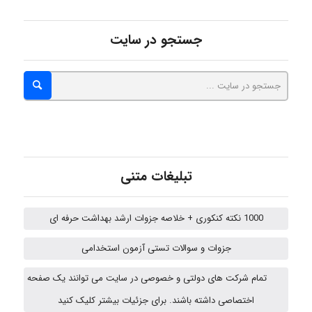
A.balandeh
جستجو در سایت
fatima
Jafar Tym
تبلیغات متنی
aghajari vahid
1000 نکته کنکوری + خلاصه جزوات ارشد بهداشت حرفه ای
جزوات و سوالات تستی آزمون استخدامی
HaddadiMahsa
تمام شرکت های دولتی و خصوصی در سایت می توانند یک صفحه
اختصاصی داشته باشند. برای جزئیات بیشتر کلیک کنید