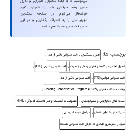
می‌کوشیم تا با ارائه محتوای کاربردی و به‌روز،
مسیرِ رشد حرفه‌ای شما را هموارتر کنیم.
خوشحال می‌شوم در صفحه لینکدین،
تجربیاتمان را به اشتراک بگذاریم و در این
مسیر تخصصی همراه هم باشیم.
برچسب ها:
,
اصول پیشگیری از افت شنوایی ناشی از صدا
,
,
اصول تشخیص کاهش شنوایی ناشی از صوت
افت شنوایی دایمی (PTS)
,
,
افت شنوایی موقتی (TTS)
افت شنوایی ناشی از صدا
,
برنامه حفاظت شنوایی (Hearing Conservation Program (HCP
,
,
تست های دیاپازونی و تیمپانومتری
خصوصیات کلاسیک و غیر کلاسیک ادیوگرام NIHL
,
,
علل کاهش شنوایی شغلی
مراحل انجام ادیومتری
نمودار ادیومتری افرادی که دارای افت شنوایی هستند