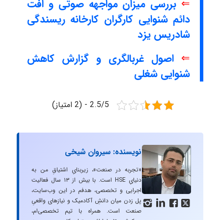
⇐
بررسی میزان مواجهه صوتی و افت
دائم شنوایی کارگران کارخانه ریسندگی
شادریس یزد
⇐
اصول غربالگری و گزارش کاهش
شنوایی شغلی
2.5/5 - (2 امتیاز)
نویسنده: سیروان شیخی
«تجربه در صنعت»، زیربنایِ اشتیاقِ من به
دنیایِ HSE است. با بیش از ۱۳ سال فعالیت
اجرایی و تخصصی، هدفم در این وب‌سایت،
پل زدن میان دانشِ آکادمیک و نیازهای واقعیِ




صنعت است. همراه با تیم تخصصی‌ام،