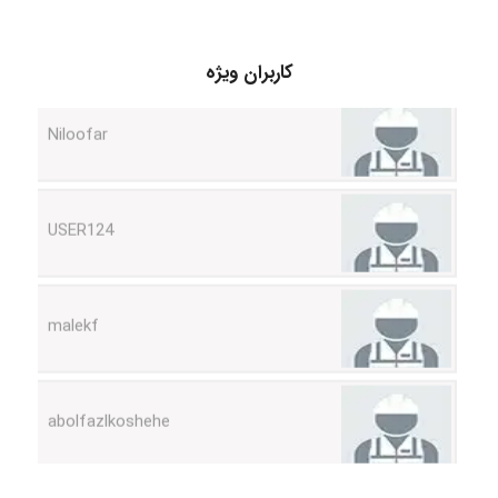
کاربران ویژه
Niloofar
USER124
malekf
abolfazlkoshehe
abolfazlkoshehe