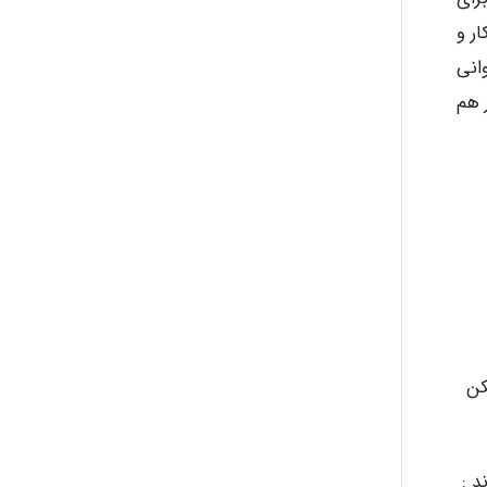
ر و
انی
 هم
کن
د :