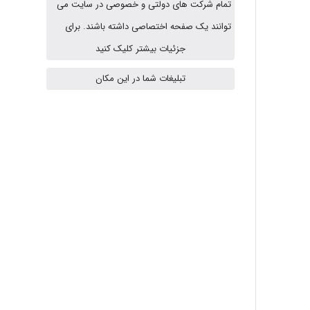
تمام شرکت های دولتی و خصوصی در سایت می
A.balandeh
توانند یک صفحه اختصاصی داشته باشند. برای
جزئیات بیشتر کلیک کنید
تبلیغات شما در این مکان
fatima
Jafar Tym
aghajari vahid
Poubakhtiari