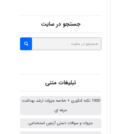
Alirez0990
جستجو در سایت
hosein abdolvand
Kati
تبلیغات متنی
emami
1000 نکته کنکوری + خلاصه جزوات ارشد بهداشت
حرفه ای
ehtesham
جزوات و سوالات تستی آزمون استخدامی