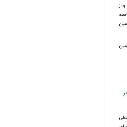
 از
معه
اده 92 قانون کار و ماده 88 قانون تامین
مین
ر
غلی
رای