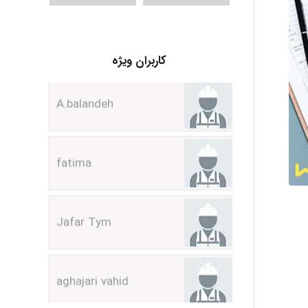
A.balandeh
کاربران ویژه
fatima
Jafar Tym
aghajari vahid
Poubakhtiari