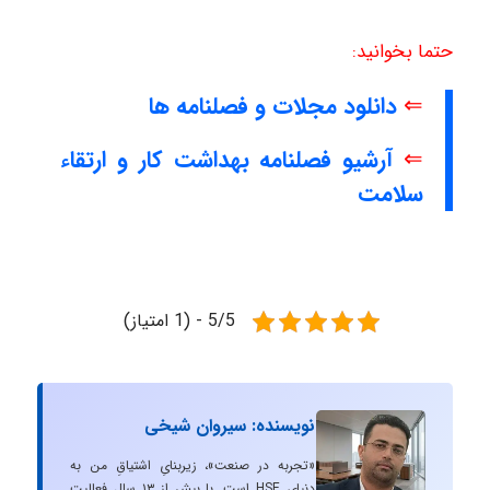
حتما بخوانید:
⇐
دانلود مجلات و فصلنامه ها
⇐
آرشیو فصلنامه بهداشت کار و ارتقاء
سلامت
5/5 - (1 امتیاز)
نویسنده: سیروان شیخی
«تجربه در صنعت»، زیربنایِ اشتیاقِ من به
دنیایِ HSE است. با بیش از ۱۳ سال فعالیت