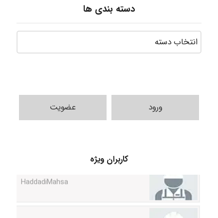
دسته بندی ها
ورود
عضویت
کاربران ویژه
HaddadiMahsa
Niloofar