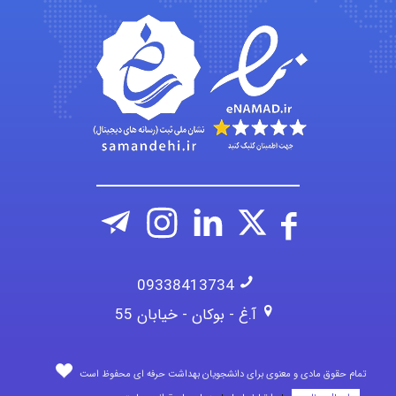
fatima
Jafar Tym
aghajari vahid
09338413734
آ.غ - بوکان - خیابان 55
تمام حقوق مادی و معنوی برای دانشجویان بهداشت حرفه ای محفوظ است