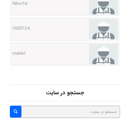
USER124
malekf
abolfazlkoshehe
جستجو در سایت
abolfazlkoshehe
A.balandeh