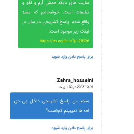
سایت های دیگه همش آرم و لگو و
تبلیغات است. خوشحالیم که مفید
واقع شده. پاسخ تشریحی دو سال در
لینک زیر موجود است:
https://en.acgih.ir/?p=28926
برای پاسخ دادن وارد شوید
Zahra_hosseini
گفته:
2023-10-06 در 1:30 ق.ظ
سلام من پاسخ تشریحی داخل پی دی
اف ها نمیبینم کجاست؟
برای پاسخ دادن وارد شوید