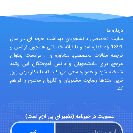
HaddadiMahsa
Niloofar
درباره ما:
سایت تخصصی دانشجویان بهداشت حرفه ای در سال
1391 راه اندازه شد و با ارائه خدماتی همچون نوشتن و
USER124
ترجمه مقالات تخصصی, مشاوره و … توانست بعنوان
مرجع, برای دانشجویان و دانش آموختگان این رشته
شناخته شود و همواره سعی می کند که با بکار بردن بروز
malekf
ترین متدها رضایت مشتریان و کاربران محترم را فراهم
کند.
abolfazlkoshehe
عضویت در خبرنامه (تغییر ای پی لازم است)
abolfazlkoshehe