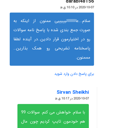
darabi48156
گفته:
2020-10-07 در 10:10 ق.ظ
سلام….عاااااااالیییییی ممنون از اینکه به
صورت جمع بندی شده با پاسخ نامه سوالات
رو در اختیارمون قرار دادین…در آینده لطفا
پاسخنامه تشریحی رو همک بذارین…
مممنون.
برای پاسخ دادن وارد شوید
Sirvan Sheikhi
گفته:
2020-10-07 در 10:17 ق.ظ
با سلام. خواهش می کنم. سوالات 99
هم خودمون تایپ کردیم چون مال