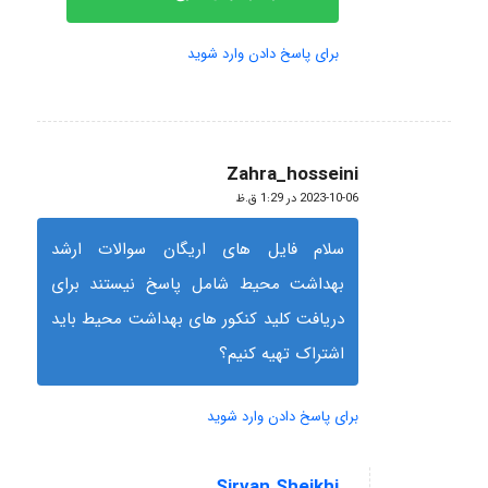
برای پاسخ دادن وارد شوید
Zahra_hosseini
گفته:
2023-10-06 در 1:29 ق.ظ
سلام فایل های اریگان سوالات ارشد
بهداشت محیط شامل پاسخ نیستند برای
دریافت کلید کنکور های بهداشت محیط باید
اشتراک تهیه کنیم؟
برای پاسخ دادن وارد شوید
Sirvan Sheikhi