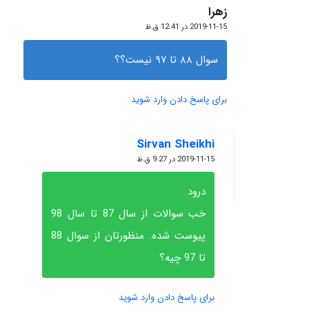
زهرا
گفته:
2019-11-15 در 12:41 ق.ظ
سوال ٨٨ تا ٩٧ نيست؟؟
برای پاسخ دادن وارد شوید
Sirvan Sheikhi
گفته:
2019-11-15 در 9:27 ق.ظ
درود
خب سوالات از سال 87 تا سال 98
پیوست شده. منظورتان از سوال 88
تا 97 چیه؟
برای پاسخ دادن وارد شوید