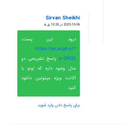
Sirvan Sheikhi
گفته:
2023-10-06 در 10:26 ق.ظ
درود. این پست:
https://en.acgih.ir/?
p=28926
پاسخ تشریحی دو
سال وجود داره که اونو با
اکانت ویژه میتونین دانلود
کنید
برای پاسخ دادن وارد شوید