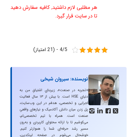
هر مطلبی لازم داشتید, کافیه سفارش دهید
تا در سایت قرار گیرد.
4/5 - (21 امتیاز)
نویسنده: سیروان شیخی
«تجربه در صنعت»، زیربنایِ اشتیاقِ من به
دنیایِ HSE است. با بیش از ۱۳ سال فعالیت
اجرایی و تخصصی، هدفم در این وب‌سایت،
پل زدن میان دانشِ آکادمیک و نیازهای واقعیِ




صنعت است. همراه با تیم تخصصی‌ام،
می‌کوشیم تا با ارائه محتوای کاربردی و به‌روز،
مسیرِ رشد حرفه‌ای شما را هموارتر کنیم.
خوشحال می‌شوم در صفحه لینکدین،