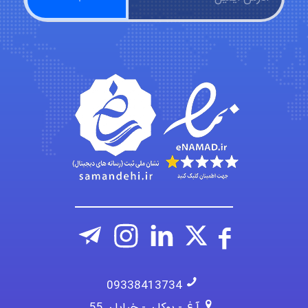
A.balandeh
fatima
09338413734
آ.غ - بوکان - خیابان 55