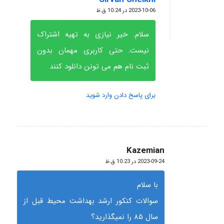
گفته:
2023-10-06 در 10:24 ق.ظ
سلام. خیر نیازی به تهیه اشتراک
نیست. حتی کاربری مهمان بدون
ثبت نام هم می تونن دانلود کنند
برای پاسخ دادن وارد شوید
Kazemian
گفته:
2023-09-24 در 10:23 ق.ظ
با سلام
سوالات کنکور ارشد بهداشت محیط قبل از
سال ۸۵ را نمیگذارید؟