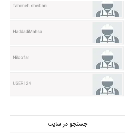
HaddadiMahsa
Niloofar
USER124
malekf
abolfazlkoshehe
جستجو در سایت