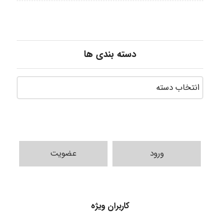
دسته بندی ها
ورود
عضویت
vali
fahimeh sheibani
کاربران ویژه