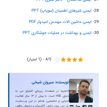
28-
ایمنی شیرهای اطمینان (سوپاپ) PPT
29-
ایمنی ماشین الات مهندس امیدوار PDF
30-
ایمنی و بهداشت در عملیات جوشکاری PPT
4/5 - (1 امتیاز)
نویسنده: سیروان شیخی
«تجربه در صنعت»، زیربنایِ اشتیاقِ من به
دنیایِ HSE است. با بیش از ۱۳ سال فعالیت
اجرایی و تخصصی، هدفم در این وب‌سایت،
پل زدن میان دانشِ آکادمیک و نیازهای واقعیِ



