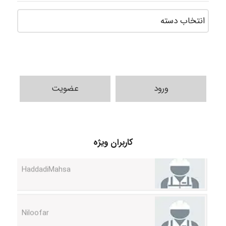
ورود
عضویت
کاربران ویژه
HaddadiMahsa
Niloofar