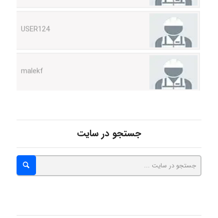
USER124
malekf
abolfazlkoshehe
جستجو در سایت
abolfazlkoshehe
A.balandeh