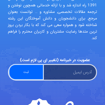
1391 راه اندازه شد و با ارائه خدماتی همچون نوشتن و
ترجمه مقالات تخصصی, مشاوره و … توانست بعنوان
مرجع, برای دانشجویان و دانش آموختگان این رشته
malekf
شناخته شود و همواره سعی می کند که با بکار بردن بروز
ترین متدها رضایت مشتریان و کاربران محترم را فراهم
کند.
abolfazlkoshehe
abolfazlkoshehe
عضویت در خبرنامه (تغییر ای پی لازم است)
A.balandeh
fatima