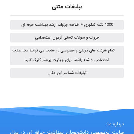
fatima
تبلیغات متنی
1000 نکته کنکوری + خلاصه جزوات ارشد بهداشت حرفه ای
Jafar Tym
جزوات و سوالات تستی آزمون استخدامی
تمام شرکت های دولتی و خصوصی در سایت می توانند یک صفحه
aghajari vahid
اختصاصی داشته باشند. برای جزئیات بیشتر کلیک کنید
تبلیغات شما در این مکان
HaddadiMahsa
Niloofar
درباره ما:
سایت تخصصی دانشجویان بهداشت حرفه ای در سال
USER124