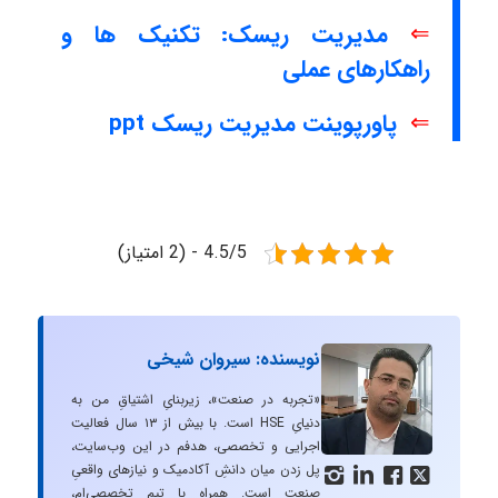
⇐
مدیریت ریسک: تکنیک ها و
راهکارهای عملی
⇐
پاورپوینت مدیریت ریسک ppt
4.5/5 - (2 امتیاز)
نویسنده: سیروان شیخی
«تجربه در صنعت»، زیربنایِ اشتیاقِ من به
دنیایِ HSE است. با بیش از ۱۳ سال فعالیت
اجرایی و تخصصی، هدفم در این وب‌سایت،
پل زدن میان دانشِ آکادمیک و نیازهای واقعیِ




صنعت است. همراه با تیم تخصصی‌ام،