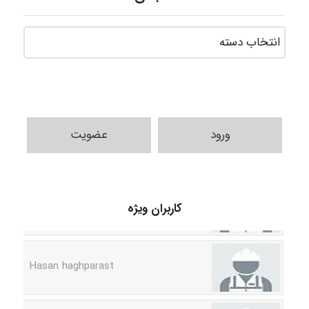
ورود
عضویت
arman.m
کاربران ویژه
Hasan haghparast
shbnm72