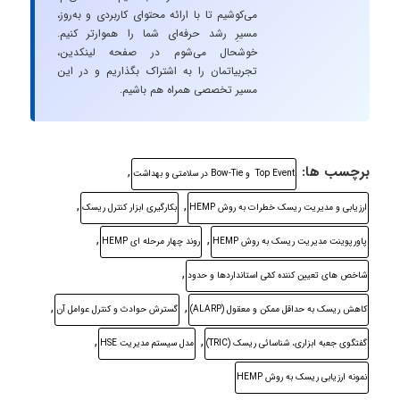
می‌کوشیم تا با ارائه محتوای کاربردی و به‌روز،
مسیرِ رشد حرفه‌ای شما را هموارتر کنیم.
خوشحال می‌شوم در صفحه لینکدین،
تجربیاتمان را به اشتراک بگذاریم و در این
مسیر تخصصی همراه هم باشیم.
برچسب ها:
,
Top Event و Bow-Tie در سلامتی و بهداشت
,
,
ارزیابی و مدیریت ریسک خطرات به روش HEMP
بکارگیری ابزار کنترل ریسک
,
,
پاورپوینت مدیریت ریسک به روش HEMP
روند چهار مرحله ای HEMP
,
شاخص های تعيين کننده کمّی استانداردها و حدود
,
,
کاهش ريسک به حداقل ممکن و معقول (ALARP)
گسترش حوادث و کنترل عوامل آن
,
,
گفتگوی جعبه ابزاری، شناسائی ريسک (TRIC)
مدل سیستم مدیریت HSE
نمونه ارزیابی ریسک به روش HEMP