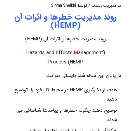
/
در
مدیریت ریسک
توسط
Sirvan Sheikhi
روند مدیریت خطرها و اثرات آن
(HEMP)
روند مدیریت خطرها و اثرات آن (HEMP)
H
azards and
E
ffects
M
anagement
(
P
rocess (HEMP
در پایان این مقاله شما بایستی بتوانید:
هدف از بکارگیری HEMP در محیط کار خود را توضیح
دهید
توضیح دهید چگونه خطرها و پیامدها شناسائی می
شوند
چگونگی ارزیابی ریسک را با استفاده از «ماتریس