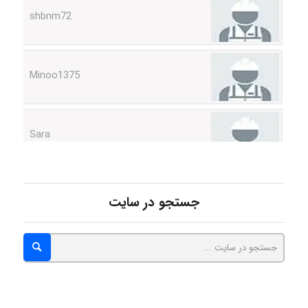
Minoo1375
Sara
ZAK
جستجو در سایت
vali
fahimeh sheibani