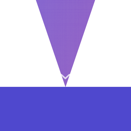
⇐ در هر مرحله ای از ثبت نام یا فعال کردن اکانت
VIP مشکل داشتید, از طریق فرم تماس به ما در