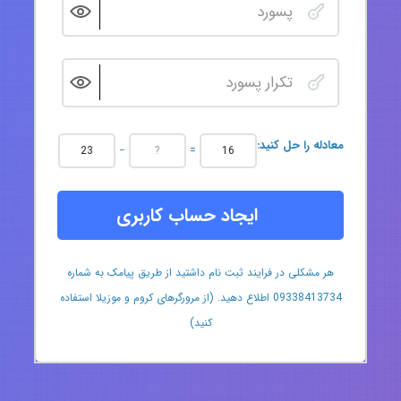
:معادله را حل کنید
−
=
ایجاد حساب کاربری
هر مشکلی در فرایند ثبت نام داشتید از طریق پیامک به شماره
09338413734 اطلاع دهید. (از مرورگرهای کروم و موزیلا استفاده
کنید)