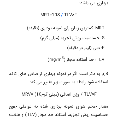
برداری می باشد:
MRT=10S
/
TLV×F
MRT: کمترین زمان رای نمونه برداری (دقیقه)
S: حساسیت روش تجزیه (میلی گرم)
F: دبی (لیتر در دقیقه)
3
TLV: حد آستانه مجاز (mg/m
)
لازم به ذکر است اگر در نمونه برداری از صافی های کاغذ
استفاده شود رابطه به صورت زیر تغییر می کند:
MRV= (10وزن اضافی (میلی گرم / TLV×F
مقدار حجم هوای نمونه برداری شده به عواملی چون
حساسیت روش تجزیه، آستانه حد مجاز (TLV) و غلظت