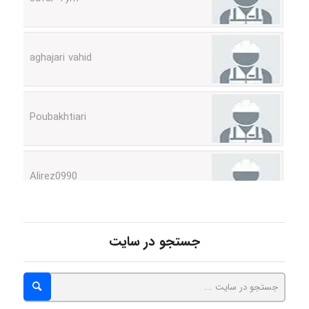
aghajari vahid
Poubakhtiari
Alirez0990
hosein abdolvand
جستجو در سایت
Kati