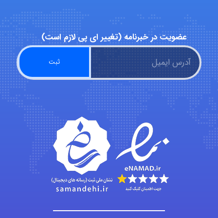
malekf
عضویت در خبرنامه (تغییر ای پی لازم است)
abolfazlkoshehe
abolfazlkoshehe
A.balandeh
fatima