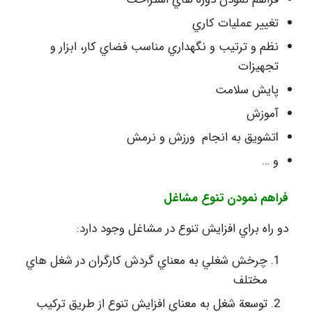
تغيير عمليات كاري
نظم و ترتيب و نگهداري مناسب فضاي كار، ابزار و
تجهيزات
پايش سلامت
آموزش
lتشويق به انجام ورزش و نرمش
و …
فراهم نمودن تنوع مشاغل
دو راه براي افزايش تنوع در مشاغل وجود دارد:
چرخش شغلي به معناي گردش كارگران در شغل هاي
مختلف
توسعة شغل به معناي افزايش تنوع از طريق تركيب