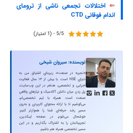
⇐
اختلالات تجمعی ناشی از ترومای
اندام فوقانی CTD
5/5 - (1 امتیاز)
نویسنده: سیروان شیخی
«تجربه در صنعت»، زیربنایِ اشتیاقِ من به
دنیایِ HSE است. با بیش از ۱۳ سال فعالیت
اجرایی و تخصصی، هدفم در این وب‌سایت،
پل زدن میان دانشِ آکادمیک و نیازهای واقعیِ




صنعت است. همراه با تیم تخصصی‌ام،
می‌کوشیم تا با ارائه محتوای کاربردی و به‌روز،
مسیرِ رشد حرفه‌ای شما را هموارتر کنیم.
خوشحال می‌شوم در صفحه لینکدین،
تجربیاتمان را به اشتراک بگذاریم و در این
مسیر تخصصی همراه هم باشیم.