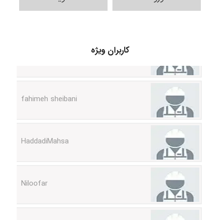
vali
کاربران ویژه
fahimeh sheibani
HaddadiMahsa
Niloofar
USER124