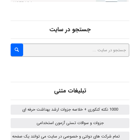
malekf
جستجو در سایت
abolfazlkoshehe
abolfazlkoshehe
تبلیغات متنی
A.balandeh
1000 نکته کنکوری + خلاصه جزوات ارشد بهداشت حرفه ای
جزوات و سوالات تستی آزمون استخدامی
fatima
تمام شرکت های دولتی و خصوصی در سایت می توانند یک صفحه