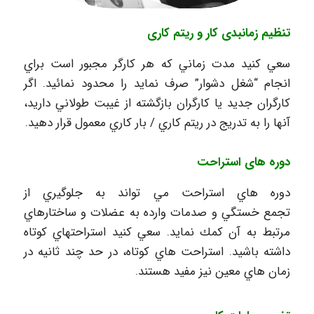
تنظيم زمانبدی كار و ريتم كاری
سعي كنيد مدت زماني كه هر كارگر مجبور است براي
انجام “شغل دشوار” صرف نمايد را محدود نمائيد. اگر
كارگران جديد يا كارگران بازگشته از غيبت طولاني داريد،
آنها را به تدريج در ريتم كاري / بار كاري معمول قرار دهيد.
دوره های استراحت
دوره هاي استراحت مي تواند به جلوگيري از
تجمع خستگي و صدمات وارده به عضلات و ساختارهاي
مرتبط به آن كمك نمايد. سعي كنيد استراحتهاي كوتاه
داشته باشيد. استراحت هاي كوتاه، در حد چند ثانيه در
زمان هاي معين نيز مفيد هستند.