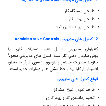
1- کنترل های مهندسی Engineering Controls
طراحي‌ ايستگاه‌ كار
طراحي‌ روش‌ كار
طراحي‌ ابزار/ ماشين آلات
2- كنترل هاي مديريتی Administrative Controls
كنترلهاي مديريتي شامل تغيير عمليات كاري يا
روش سازمان دهي كار است. كنترل هاي مديريتي معمولاً
نيازمند مديريت مستمر و بازخورد از سوي كارگر به منظور
اطمينان از كارا بودن خط مشي ها و عمليات جديد است.
انواع
كنترل
هاي مديريتي
فراهم نمودن تنوع مشاغل
تنظيم زمانبندي كار و ريتم كاري
فراهم نمودن دوره هاي استراحت