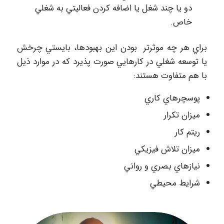
دو يا چند شغل يا اضافه كردن فعاليتي به شغلي
خاص.
براي هر چه موثرتر بودن اين بهبودها، بايستي چرخش
يا توسعه شغلي در كارهايي صورت پذيرد كه در موارد ذيل
با هم متفاوت هستند:
پوسچرهاي كاري
ميزان تكرار
ريتم كار
ميزان تلاش فيزيكي
نيازهاي بصري و رواني
شرايط محيطي