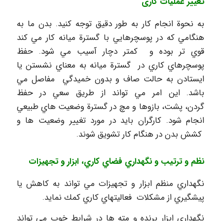
تغيير عمليات کاری
به نحوة انجام كار به طور دقيق توجه كنيد. بدن ما به
هنگامي كه در پوسچرهايي با گسترة ميانه كار مي كند
قوي تر بوده و كمتر دچار آسيب مي شود. حفظ
پوسچرهاي كاري در گسترة ميانه به معناي نشستن يا
ايستادن به حالت صاف و بدون خميدگي مفاصل مي
باشد. اين امر مي تواند از طريق سعي در حفظ
گردن، پشت، بازوها و مچ در گسترة وضعيت هاي طبيعي
انجام شود. كارگران بايد در مورد تغيير وضعيت ها و
كشش بدن در هنگام كار تشويق شوند.
نظم و ترتيب و نگهداري فضاي كاري، ابزار و تجهيزات
نگهداري منظم ابزار و تجهيزات مي تواند به كاهش يا
پيشگيري از مشكلات فعاليتهاي كاري كمك نمايد.
نگهداري ابزار برنده و مته ها در شرايط خوب مي تواند