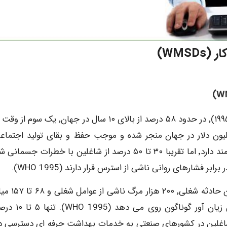
WMS)
)
W
بر پایه امار منتشر شده از سوی سازمان بهداشت جهانی (۱۹۹۵)٬ در حدود ۵۸ درصد از بالای ۱۰ سال در ج
ر کار می گذرانند. این حجم کار به تولید ۲۱.۶ تریلیون دلار در جهان منجر شده و موجب حفظ و بقای تولید اجت
اقتصادی می گردد. با وجودی که دستاوردهای بسیار سودمند دارد٬ اما تقریبا ۳۰ تا ۵۰ درصد از شاغلین با خطرات 
 فشارهای روانی ناشی از استرس قرار دارند (WHO 1995).
در جهان بر آورد می شود که هر ساله نزدیک به ۱۲۰ میلی
ناشی از تماس با عوامل زیان آور گوناگون روی 
ای در حال توسعه و ۲۰ تا ۵۰ درصد از شاغلین در کشورهای صنعتی به خدمات بهداشت حرفه ای دسترسی 