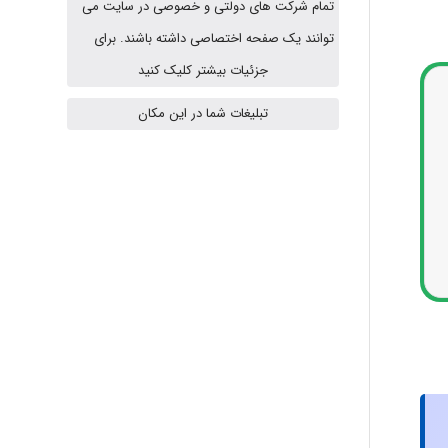
تمام شرکت های دولتی و خصوصی در سایت می
توانند یک صفحه اختصاصی داشته باشند. برای
A.balandeh
جزئیات بیشتر کلیک کنید
تبلیغات شما در این مکان
fatemeh mirzaie
Jafar Tym
aghajari vahid
Poubakhtiari