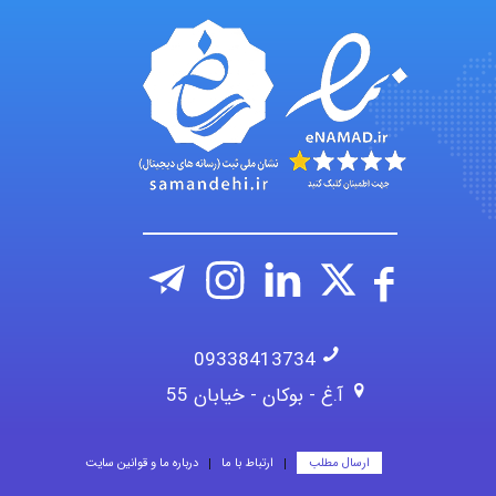
09338413734
آ.غ - بوکان - خیابان 55
ارسال مطلب
ارتباط با ما
درباره ما و قوانین سایت