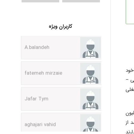
کاربران ویژه
A.balandeh
fatemeh mirzaie
هان٬ یک سوم از وقت خود
ماعی –
Jafar Tym
جسمانی شغلی
aghajari vahid
ون حادثه شغلی٬ ۲۰۰ هزار مرگ ناشی از عوامل شغلی و ۶۸ تا ۱۵۷ میلیون
می دهد (WHO 1995). تنها ۵ تا ۱۰ درصد از
دارند