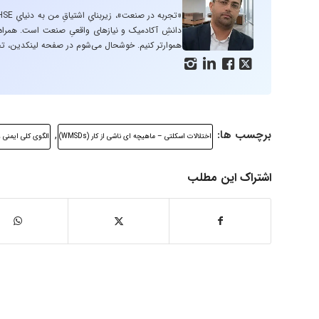
دانشِ آکادمیک و نیازهای واقعیِ صنعت است. همراه با
هموارتر کنیم. خوشحال می‌شوم در صفحه لینکدین، تج




برچسب ها:
,
اختلالات اسکلتی – ماهیچه ای ناشی از کار (WMSDs)
الگوی کلی ایمنی 
اشتراک این مطلب