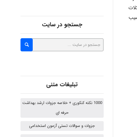
Poubakhtiari
لات
سیب
جستجو در سایت
Alirez0990
hosein abdolvand
Kati
تبلیغات متنی
1000 نکته کنکوری + خلاصه جزوات ارشد بهداشت
emami
حرفه ای
جزوات و سوالات تستی آزمون استخدامی
ehtesham