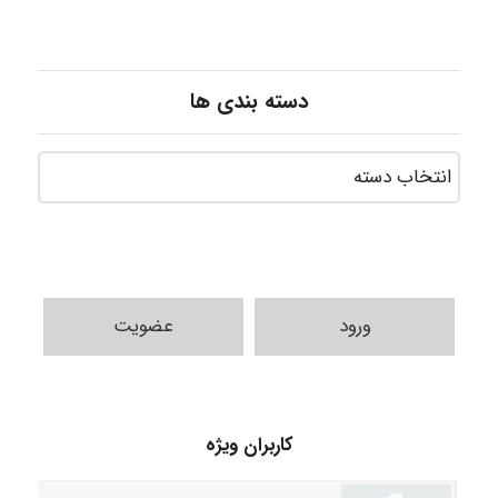
دسته بندی ها
ورود
عضویت
HaddadiMahsa
کاربران ویژه
Niloofar