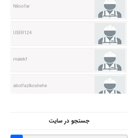
USER124
malekf
abolfazlkoshehe
abolfazlkoshehe
جستجو در سایت
A.balandeh