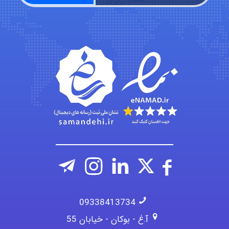
Jafar Tym
aghajari vahid
09338413734
آ.غ - بوکان - خیابان 55