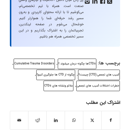




صنعت است. همراه با تیم تخصصی‌ام،
می‌کوشیم تا با ارائه محتوای کاربردی و به‌روز،
مسیرِ رشد حرفه‌ای شما را هموارتر کنیم.
خوشحال می‌شوم در صفحه لینکدین،
تجربیاتمان را به اشتراک بگذاریم و در این
مسیر تخصصی همراه هم باشیم.
برچسب ها:
,
,
CTDsها چگونه درمان میشوند ؟
Cumulative Trauma Disorders
,
,
آسیب های تجمعی (CTD) چیست؟
چگونه از CTD ها جلوگیری کنیم؟
,
خطرات اختلالات آسیب های تجمعی
علائم ونشانه های CTDs
اشتراک این مطلب