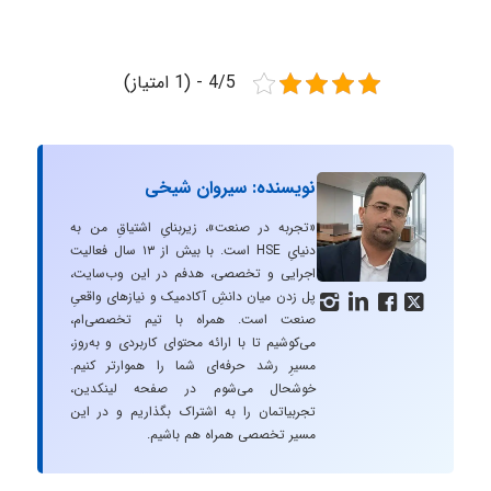
4/5 - (1 امتیاز)
نویسنده: سیروان شیخی
«تجربه در صنعت»، زیربنایِ اشتیاقِ من به
دنیایِ HSE است. با بیش از ۱۳ سال فعالیت
اجرایی و تخصصی، هدفم در این وب‌سایت،
پل زدن میان دانشِ آکادمیک و نیازهای واقعیِ




صنعت است. همراه با تیم تخصصی‌ام،
می‌کوشیم تا با ارائه محتوای کاربردی و به‌روز،
مسیرِ رشد حرفه‌ای شما را هموارتر کنیم.
خوشحال می‌شوم در صفحه لینکدین،
تجربیاتمان را به اشتراک بگذاریم و در این
مسیر تخصصی همراه هم باشیم.