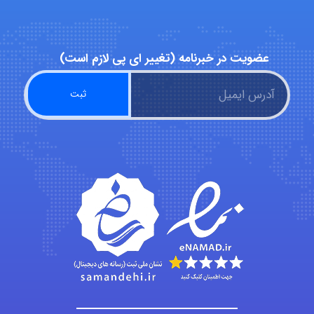
vali
عضویت در خبرنامه (تغییر ای پی لازم است)
fahimeh sheibani
HaddadiMahsa
Niloofar