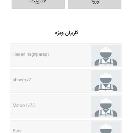
ورود
عضویت
arman.m
کاربران ویژه
Hasan haghparast
shbnm72
Minoo1375
Sara