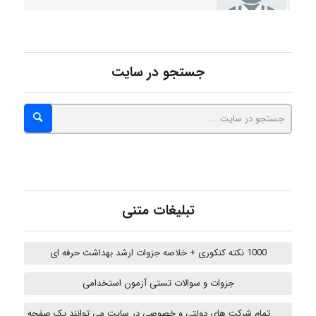
ZAK
جستجو در سایت
vali
fahimeh sheibani
HaddadiMahsa
تبلیغات متنی
1000 نکته کنکوری + خلاصه جزوات ارشد بهداشت حرفه ای
Niloofar
جزوات و سوالات تستی آزمون استخدامی
تمام شرکت های دولتی و خصوصی در سایت می توانند یک صفحه