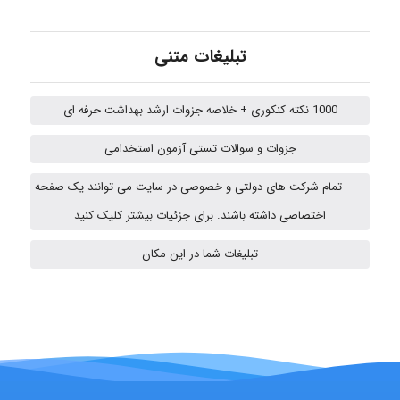
fatima
تبلیغات متنی
Jafar Tym
1000 نکته کنکوری + خلاصه جزوات ارشد بهداشت حرفه ای
جزوات و سوالات تستی آزمون استخدامی
aghajari vahid
تمام شرکت های دولتی و خصوصی در سایت می توانند یک صفحه
اختصاصی داشته باشند. برای جزئیات بیشتر کلیک کنید
تبلیغات شما در این مکان
HaddadiMahsa
Niloofar