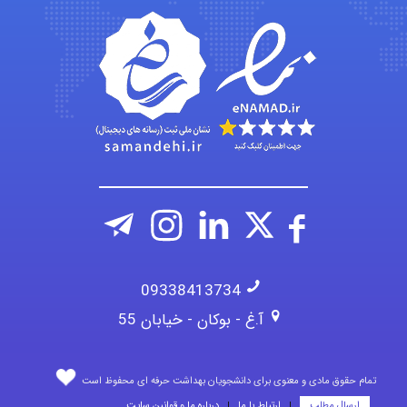
fatima
Jafar Tym
aghajari vahid
09338413734
آ.غ - بوکان - خیابان 55
تمام حقوق مادی و معنوی برای دانشجویان بهداشت حرفه ای محفوظ است
ارسال مطلب
ارتباط با ما
درباره ما و قوانین سایت