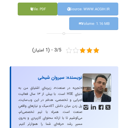
File: PDF
Source: WWW.ACGIH.IR
Volume: 1.16 MB
3/5 - (1 امتیاز)
نویسنده: سیروان شیخی
«تجربه در صنعت»، زیربنایِ اشتیاقِ من به
دنیایِ HSE است. با بیش از ۱۳ سال فعالیت
اجرایی و تخصصی، هدفم در این وب‌سایت،
پل زدن میان دانشِ آکادمیک و نیازهای واقعیِ




صنعت است. همراه با تیم تخصصی‌ام،
می‌کوشیم تا با ارائه محتوای کاربردی و به‌روز،
مسیرِ رشد حرفه‌ای شما را هموارتر کنیم.