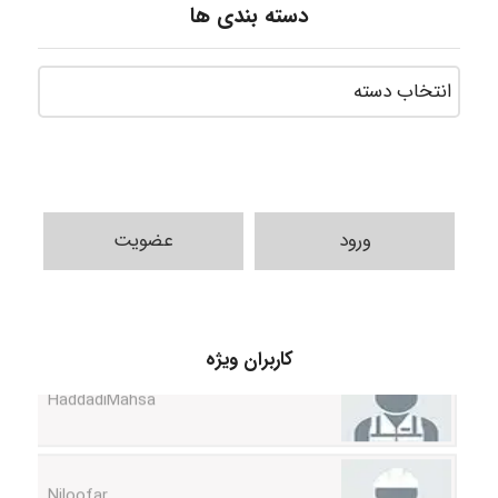
دسته بندی ها
ورود
عضویت
کاربران ویژه
HaddadiMahsa
Niloofar