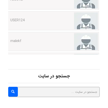
USER124
malekf
abolfazlkoshehe
abolfazlkoshehe
جستجو در سایت
A.balandeh