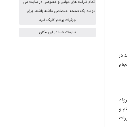
تمام شرکت های دولتی و خصوصی در سایت می
vali
توانند یک صفحه اختصاصی داشته باشند. برای
جزئیات بیشتر کلیک کنید
تبلیغات شما در این مکان
fahimeh sheibani
 در
HaddadiMahsa
جام
Niloofar
وند
USER124
م و
رات