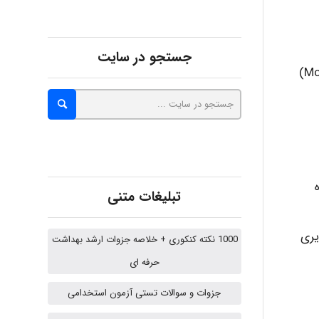
malekf
جستجو در سایت
تعریف: مصاحبه گفتگو شفاهی بین دو نفر با هدف جمع آوری اطلاعات مربوط به هدف تحقیق است. (McNamara 1999)
abolfazlkoshehe
abolfazlkoshehe
تبلیغات متنی
A.balandeh
ویری
1000 نکته کنکوری + خلاصه جزوات ارشد بهداشت
حرفه ای
fatima
جزوات و سوالات تستی آزمون استخدامی