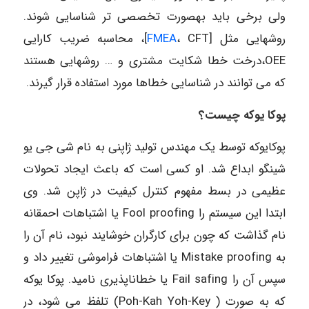
ولی برخی باید به­صورت تخصصی تر شناسایی شوند.
روش­هایی مثل [
FMEA
، CFT]، محاسبه ضریب کارایی
OEE،درخت خطا شکایت مشتری و … روش­هایی هستند
که می توانند در شناسایی خطاها مورد استفاده قرار گیرند.
پوکا یوکه چیست؟
پوکایوکه توسط یک مهندس تولید ژاپنی به نام شی جی یو
شینگو ابداع شد. او کسی است که باعث ایجاد تحولات
عظیمی در بسط مفهوم کنترل کیفیت در ژاپن شد. وی
ابتدا این سیستم را Fool proofing یا اشتباهات احمقانه
نام گذاشت که چون برای کارگران خوشایند نبود، نام آن را
به Mistake proofing یا اشتباهات فراموشی تغییر داد و
سپس آن را Fail safing یا خطاناپذیری نامید. پوکا یوکه
که به ­صورت ( Poh-Kah Yoh-Key) تلفظ می­ شود، در