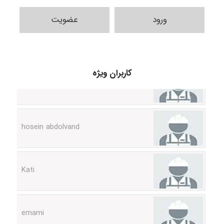
ورود
عضویت
Alirez0990
کاربران ویژه
hosein abdolvand
Kati
emami