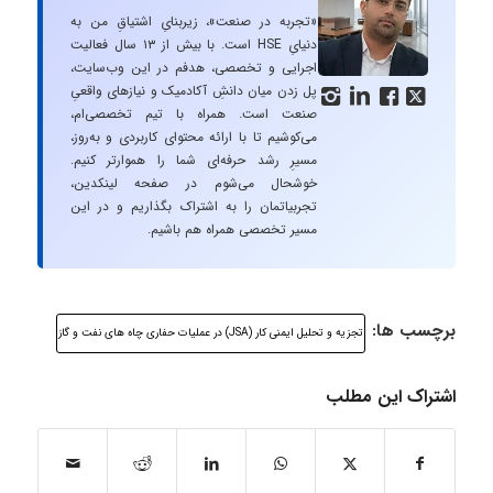
«تجربه در صنعت»، زیربنایِ اشتیاقِ من به
دنیایِ HSE است. با بیش از ۱۳ سال فعالیت
اجرایی و تخصصی، هدفم در این وب‌سایت،
پل زدن میان دانشِ آکادمیک و نیازهای واقعیِ




صنعت است. همراه با تیم تخصصی‌ام،
می‌کوشیم تا با ارائه محتوای کاربردی و به‌روز،
مسیرِ رشد حرفه‌ای شما را هموارتر کنیم.
خوشحال می‌شوم در صفحه لینکدین،
تجربیاتمان را به اشتراک بگذاریم و در این
مسیر تخصصی همراه هم باشیم.
برچسب ها:
تجزیه و تحلیل ایمنی کار (JSA) در عملیات حفاری چاه های نفت و گاز
اشتراک این مطلب