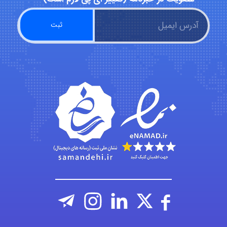
emami
ehtesham
Iman Hosseini
Chehri