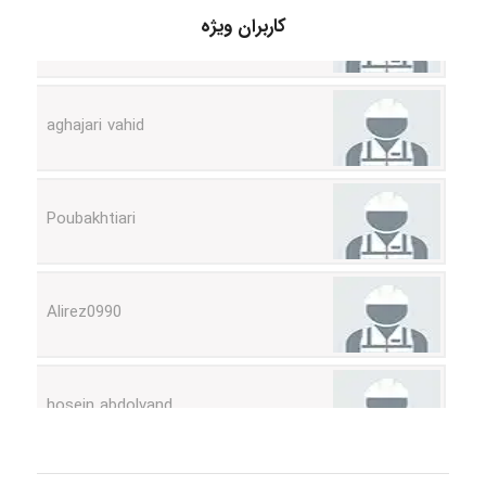
کاربران ویژه
aghajari vahid
Poubakhtiari
Alirez0990
hosein abdolvand
Kati