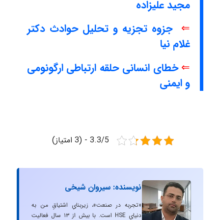
مجید علیزاده
⇐
جزوه تجزیه و تحلیل حوادث دکتر
غلام نیا
⇐
خطای انسانی حلقه ارتباطی ارگونومی
و ایمنی
3.3/5 - (3 امتیاز)
نویسنده: سیروان شیخی
«تجربه در صنعت»، زیربنایِ اشتیاقِ من به
دنیایِ HSE است. با بیش از ۱۳ سال فعالیت