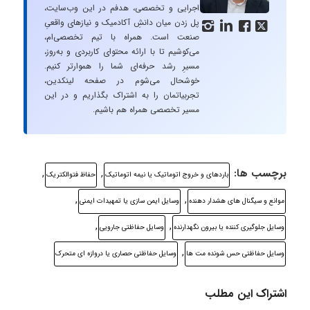
اجرایی و تخصصی، هدفم در این وب‌سایت،
پل زدن میان دانشِ آکادمیک و نیازهای واقعیِ




صنعت است. همراه با تیم تخصصی‌ام،
می‌کوشیم تا با ارائه محتوای کاربردی و به‌روز،
مسیرِ رشد حرفه‌ای شما را هموارتر کنیم.
خوشحال می‌شوم در صفحه لینکدین،
تجربیاتمان را به اشتراک بگذاریم و در این
مسیر تخصصی همراه هم باشیم.
برچسب ها:
,
,
باردهای و خروج اتوماتیک يا نيمه اتوماتیک
حفاظ فتوالکتریک
,
,
موانع و سیگنال های هشدار دهنده
وسایل ایمن سازی یا تمهیدات ایمنی
,
,
وسایل جلوگیری کننده یا بیرون نگهدارنده
وسایل حفاظتی جارویی
,
وسایل حفاظتی حس شونده مت ها
وسایل حفاظتی حصاری یا دروازه ای متحرک
اشتراک این مطلب