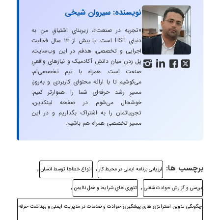
نویسنده: سیروان شیخی
«تجربه در صنعت»، زیربنایِ اشتیاقِ من به
دنیایِ HSE است. با بیش از ۱۳ سال فعالیت
اجرایی و تخصصی، هدفم در این وب‌سایت،
پل زدن میان دانشِ آکادمیک و نیازهای واقعیِ




صنعت است. همراه با تیم تخصصی‌ام،
می‌کوشیم تا با ارائه محتوای کاربردی و به‌روز،
مسیرِ رشد حرفه‌ای شما را هموارتر کنیم.
خوشحال می‌شوم در صفحه لینکدین،
تجربیاتمان را به اشتراک بگذاریم و در این
مسیر تخصصی همراه هم باشیم.
برچسب ها:
,
,
ارزيابی برنامه ايمنی در محيط كار
انواع خطاها توسط انسان
,
,
بررسی و گزارش حوادث شغلی
تئوری هاي شرايط و عمل ناايمن
چگونگی تدوين استراتژی های پيشگيری حوادث و صدمات در مديريت ايمنی و بهداشت حرفه