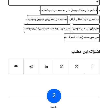
ای
,
,
شاخص های حادثه و روش های محاسبه هزينه و خسارات
,
,
طبقه بندی حوادث ناشی از كار
محاسبه هزينه به روش هينريچ و سیموند
,
,
مدل برآورد كل هزينه ايمنی
مدل هاي براورد هزينه برنامه پيشگيری حوادث
مدل های حادثه (Accident Model)
اشتراک این مطلب
2
پاسخ