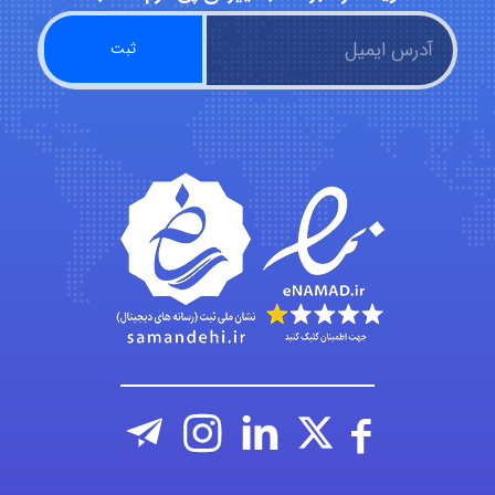
abolfazlkoshehe
A.balandeh
fatima