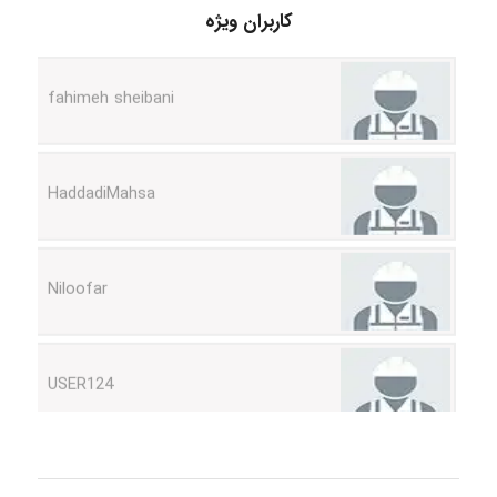
کاربران ویژه
fahimeh sheibani
HaddadiMahsa
Niloofar
USER124
malekf