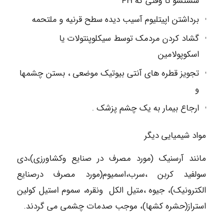
شستشو تا وقتی که PH
برداشتن اپیتلیوم آسیب دیده سطح قرنیه و ملتحمه
گشاد کردن مردمک توسط سیکلوپنتولات یا
اسکوپولامین
تجویز قطره های آنتی بیوتیک موضعی ، بستن چشمها
و
ارجاع بیمار به یک چشم پزشک .
مواد شیمیایی دیگر
مانند آرسنیک (مورد مصرف در صنایع وکشاورزی)،دی
سولفید کربن ،سرب،اسمیوم(مورد مصرف درصنایع
الکترونیک)، جیوه ،متیل الکل ونقره، سموم استیل کولین
استراز(حشره کشها)، موجب صدمات چشمی می گردند.