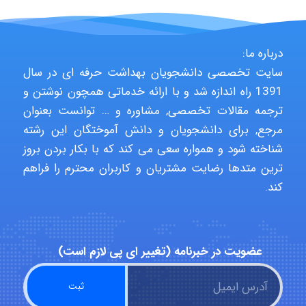
Jafar Tym
درباره ما:
سایت تخصصی دانشجویان بهداشت حرفه ای در سال
1391 راه اندازه شد و با ارائه خدماتی همچون نوشتن و
aghajari vahid
ترجمه مقالات تخصصی, مشاوره و … توانست بعنوان
مرجع, برای دانشجویان و دانش آموختگان این رشته
شناخته شود و همواره سعی می کند که با بکار بردن بروز
Poubakhtiari
ترین متدها رضایت مشتریان و کاربران محترم را فراهم
کند.
Alirez0990
عضویت در خبرنامه (تغییر ای پی لازم است)
hosein abdolvand