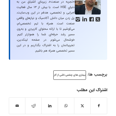
«تجربه در صنعت»، زیربنایِ اشتیاقِ من به
دنیایِ HSE است. با بیش از ۱۳ سال فعالیت
اجرایی و تخصصی، هدفم در این وب‌سایت،
پل زدن میان دانشِ آکادمیک و نیازهای واقعیِ




صنعت است. همراه با تیم تخصصی‌ام،
می‌کوشیم تا با ارائه محتوای کاربردی و به‌روز،
مسیرِ رشد حرفه‌ای شما را هموارتر کنیم.
خوشحال می‌شوم در صفحه لینکدین،
تجربیاتمان را به اشتراک بگذاریم و در این
مسیر تخصصی همراه هم باشیم.
برچسب ها:
بیماری های چشمی ناشی از کار
اشتراک این مطلب