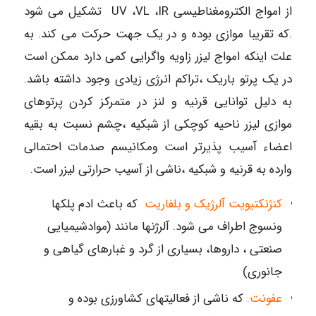
از امواج الکترومغناطیسی UV ،VL ،IR تشکیل می شود
.که تقریبا موازی بوده و در یک جهت حرکت می کند. به
علت اینکه امواج لیزر زاویه واگرایی کمی دارد ممکن است
در یک پرتو باریک ،تراکم انرژی زیادی وجود داشته باشد.
به دلیل توانایی قرنیه و لنز در متمرکز کردن پرتوهای
موازی لیزر ناحیه کوچکی از شبکیه ،چشم نسبت به بقیه
اعضاء آسیب پذیرتر است ومکانیسم صدمات احتمالی
وارده به قرنیه و شبکیه ،ناشی از آسیب حرارتی لیزر است.
کنژنکتیویت آلرژیک و بلفاریت
که باعث ادم پلکها
ونسوج اطراف می شود. آلرژنها مانند (موادشیمیایی
صنعتی ، داروها، بسیاری از گرد و غبارهای گیاهی و
جانوری)
عفونت:
که ناشی از فعالیتهای کشاورزی بوده و