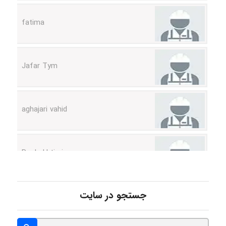
fatima
Jafar Tym
aghajari vahid
Poubakhtiari
Alirez0990
جستجو در سایت
hosein abdolvand