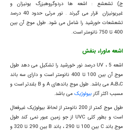
ج) تشعشع : اشعه ها دردوگروهبزرگ یونیزان و
غیریونیزان قرار می گیرند . نور مرئی حدود 40 درصد
تشعشعات خورشید را شامل می شود. طول موج آن بین
400 تا 750 نانومتر است.
اشعه ماوراء بنفش
اشعه UV ، 5 درصد نور خورشید را تشکیل می دهد طول
موج آن بین 100 تا 400 نانومتر است و دارای سه باند
A،B،C می باشد. طول موج باندهای A و B بلندتر است و
مسبب اکثر آثار
بیولوژیک
می باشد.
طول موج کمتر از 200 نانومتر از لحاظ بیولوژیک غیرفعال
است و بطور کلی UVC از جو زمین عبور نمی کند طول
موج باند C بین 100 تا 290 ، باند B بین 290 تا 320 و