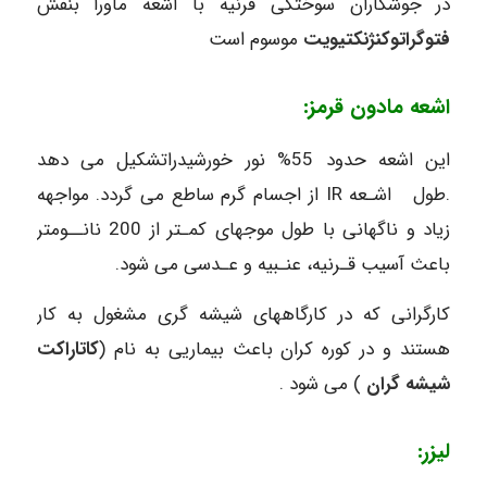
در جوشکاران سوختگی قرنیه با اشعه ماورا بنفش
فتوگراتوکنژنکتیویت
موسوم است
اشعه مادون قرمز:
این اشعه حدود 55% نور خورشیدراتشکیل می دهد
.طول اشـعه IR از اجسام گرم ساطع می گردد. مواجهه
زیاد و ناگهانی با طول موجهای کمـتر از 200 نانــومتر
باعث آسیب قـرنیه، عنـبیه و عـدسی می شود.
کارگرانی که در کارگاههای شیشه گری مشغول به کار
هستند و در کوره کران باعث بیماریی به نام (
کاتاراکت
شیشه گران
) می شود .
لیزر: