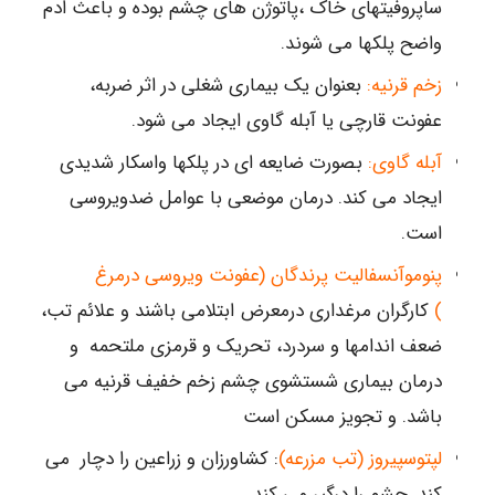
ساپروفیتهای خاک ،پاتوژن های چشم بوده و باعث ادم
واضح پلکها می شوند.
زخم قرنیه:
بعنوان یک بیماری شغلی در اثر ضربه،
عفونت قارچی یا آبله گاوی ایجاد می شود.
آبله گاوی:
بصورت ضایعه ای در پلکها واسکار شدیدی
ایجاد می کند. درمان موضعی با عوامل ضدویروسی
است.
پنوموآنسفالیت پرندگان (عفونت ویروسی درمرغ
)
کارگران مرغداری درمعرض ابتلامی باشند و علائم تب،
ضعف اندامها و سردرد، تحریک و قرمزی ملتحمه و
درمان بیماری شستشوی چشم زخم خفیف قرنیه می
باشد. و تجویز مسکن است
لپتوسپیروز (تب مزرعه)
: کشاورزان و زراعین را دچار می
کند. چشم را درگیر می کند.