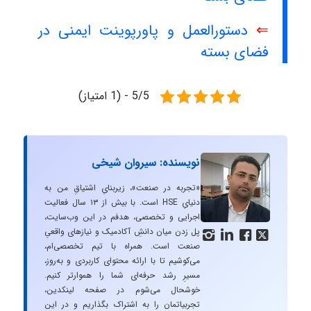
⇐
دستورالعمل و پاورپوینت ایمنی در
فضای بسته
5/5 - (1 امتیاز)
نویسنده: سیروان شیخی
«تجربه در صنعت»، زیربنایِ اشتیاقِ من به
دنیایِ HSE است. با بیش از ۱۳ سال فعالیت
اجرایی و تخصصی، هدفم در این وب‌سایت،
پل زدن میان دانشِ آکادمیک و نیازهای واقعیِ




صنعت است. همراه با تیم تخصصی‌ام،
می‌کوشیم تا با ارائه محتوای کاربردی و به‌روز،
مسیرِ رشد حرفه‌ای شما را هموارتر کنیم.
خوشحال می‌شوم در صفحه لینکدین،
تجربیاتمان را به اشتراک بگذاریم و در این