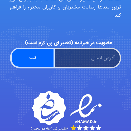
abolfazlkoshehe
ترین متدها رضایت مشتریان و کاربران محترم را فراهم
کند.
abolfazlkoshehe
عضویت در خبرنامه (تغییر ای پی لازم است)
A.balandeh
fatima
Jafar Tym