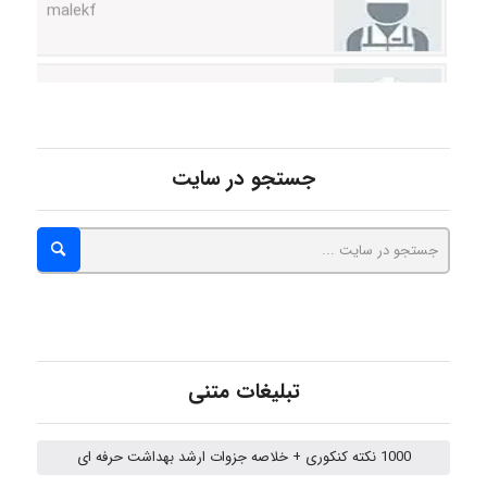
abolfazlkoshehe
abolfazlkoshehe
جستجو در سایت
A.balandeh
fatima
تبلیغات متنی
Jafar Tym
1000 نکته کنکوری + خلاصه جزوات ارشد بهداشت حرفه ای