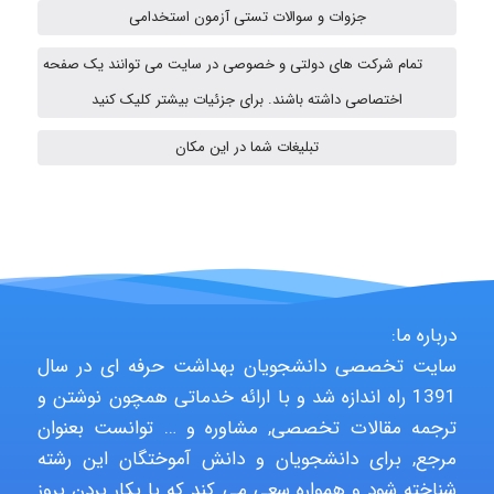
جزوات و سوالات تستی آزمون استخدامی
aghajari vahid
تمام شرکت های دولتی و خصوصی در سایت می توانند یک صفحه
اختصاصی داشته باشند. برای جزئیات بیشتر کلیک کنید
HaddadiMahsa
تبلیغات شما در این مکان
Niloofar
USER124
درباره ما:
سایت تخصصی دانشجویان بهداشت حرفه ای در سال
1391 راه اندازه شد و با ارائه خدماتی همچون نوشتن و
malekf
ترجمه مقالات تخصصی, مشاوره و … توانست بعنوان
مرجع, برای دانشجویان و دانش آموختگان این رشته
شناخته شود و همواره سعی می کند که با بکار بردن بروز