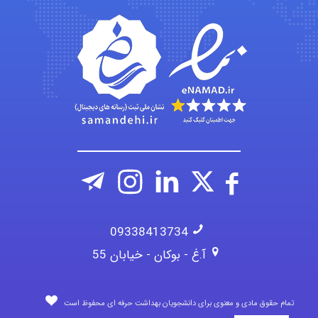
Chehri
roya_boostani
amir
09338413734
آ.غ - بوکان - خیابان 55
تمام حقوق مادی و معنوی برای دانشجویان بهداشت حرفه ای محفوظ است