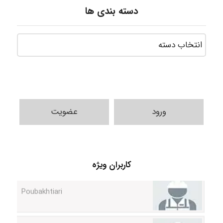
دسته بندی ها
ورود
عضویت
کاربران ویژه
Poubakhtiari
Alirez0990