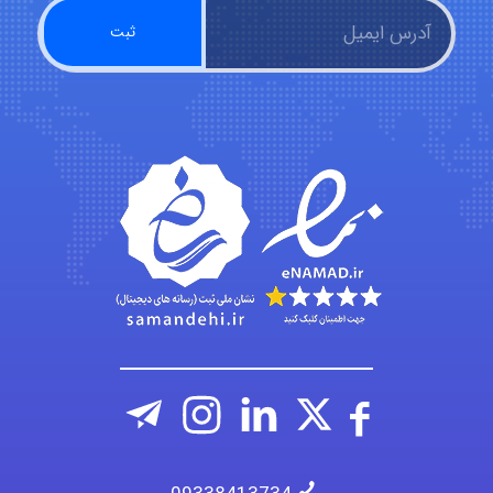
fatima
Jafar Tym
aghajari vahid