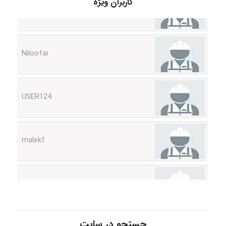
کاربران ویژه
Niloofar
USER124
malekf
abolfazlkoshehe
abolfazlkoshehe
جستجو در سایت