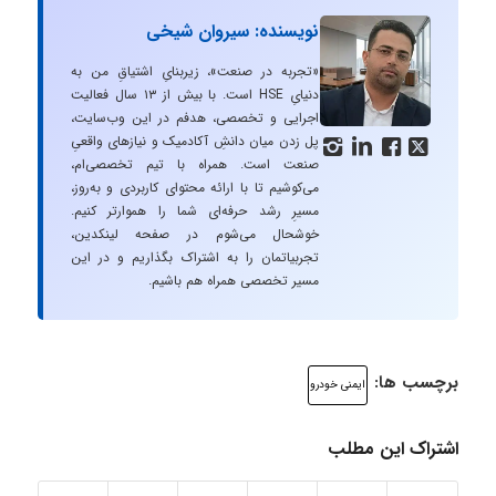
نویسنده: سیروان شیخی
«تجربه در صنعت»، زیربنایِ اشتیاقِ من به
دنیایِ HSE است. با بیش از ۱۳ سال فعالیت
اجرایی و تخصصی، هدفم در این وب‌سایت،
پل زدن میان دانشِ آکادمیک و نیازهای واقعیِ




صنعت است. همراه با تیم تخصصی‌ام،
می‌کوشیم تا با ارائه محتوای کاربردی و به‌روز،
مسیرِ رشد حرفه‌ای شما را هموارتر کنیم.
خوشحال می‌شوم در صفحه لینکدین،
تجربیاتمان را به اشتراک بگذاریم و در این
مسیر تخصصی همراه هم باشیم.
برچسب ها:
ایمنی خودرو
اشتراک این مطلب