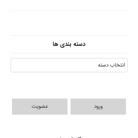
دسته بندی ها
ورود
عضویت
HaddadiMahsa