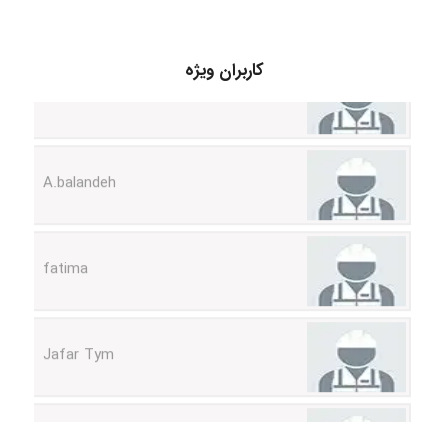
abolfazlkoshehe
کاربران ویژه
A.balandeh
fatima
Jafar Tym
aghajari vahid