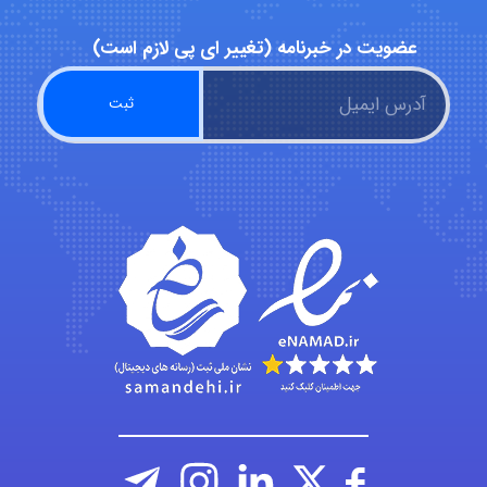
Poubakhtiari
عضویت در خبرنامه (تغییر ای پی لازم است)
Alirez0990
hosein abdolvand
Kati
emami