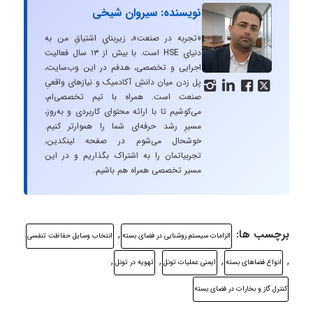
نویسنده: سیروان شیخی
«تجربه در صنعت»، زیربنایِ اشتیاقِ من به
دنیایِ HSE است. با بیش از ۱۳ سال فعالیت
اجرایی و تخصصی، هدفم در این وب‌سایت،
پل زدن میان دانشِ آکادمیک و نیازهای واقعیِ




صنعت است. همراه با تیم تخصصی‌ام،
می‌کوشیم تا با ارائه محتوای کاربردی و به‌روز،
مسیرِ رشد حرفه‌ای شما را هموارتر کنیم.
خوشحال می‌شوم در صفحه لینکدین،
تجربیاتمان را به اشتراک بگذاریم و در این
مسیر تخصصی همراه هم باشیم.
برچسب ها:
,
الزامات سیستم روشنایی در فضای بسته
انتخاب وسایل حفاظت تنفسی
,
,
,
,
انواع فضاهای بسته
ایمنی عملیات تونل
تهویه در تونل
کنترل گاز و بخارات در فضای بسته