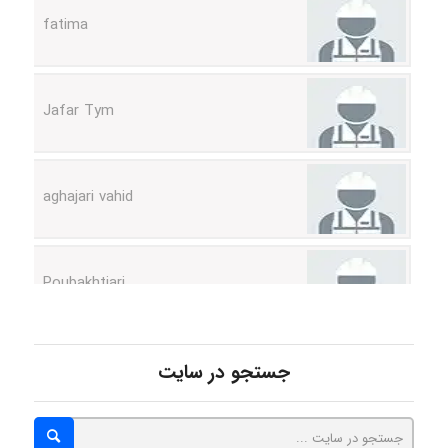
Jafar Tym
aghajari vahid
Poubakhtiari
Alirez0990
جستجو در سایت
hosein abdolvand