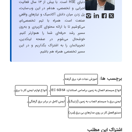
دنیایِ HSE است. با بیش از ۱۳ سال فعالیت
اجرایی و تخصصی، هدفم در این وب‌سایت،
پل زدن میان دانشِ آکادمیک و نیازهای واقعیِ




صنعت است. همراه با تیم تخصصی‌ام،
می‌کوشیم تا با ارائه محتوای کاربردی و به‌روز،
مسیرِ رشد حرفه‌ای شما را هموارتر کنیم.
خوشحال می‌شوم در صفحه لینکدین،
تجربیاتمان را به اشتراک بگذاریم و در این
مسیر تخصصی همراه هم باشیم.
برچسب ها:
,
اموزش نجات فرد برق گرفته
,
,
انواع سیستم اتصال به زمین براساس استاندارد IEC 60364
انواع لوازم ایمنی کار با برق
,
,
ایمنی برق با سیستم اتصاب به زمین (ارتینگ)
ایمنی کامل در برابر برق گرفتگی
دستورالعمل کار بر روی مدارهای بی برق (سرد)
اشتراک این مطلب