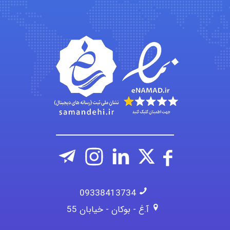
Kati
emami
ehtesham
09338413734
آ.غ - بوکان - خیابان 55