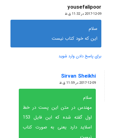
yousefalipoor
گفته:
2017-12-09 در 11:32 ق.ظ
سلام
این که خود کتاب نیست
برای پاسخ دادن وارد شوید
Sirvan Sheikhi
گفته:
2017-12-09 در 11:59 ق.ظ
سلام
مهندس در متن این پست در خط
اول گقته شده که این فایل 153
اسلاید دارد یعنی به صورت کتاب
نیست.