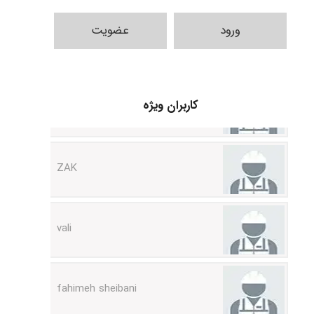
ورود
عضویت
Sara
کاربران ویژه
ZAK
vali
fahimeh sheibani
HaddadiMahsa