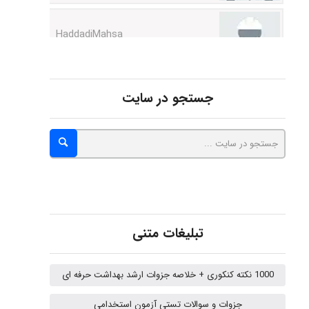
Niloofar
جستجو در سایت
USER124
malekf
تبلیغات متنی
abolfazlkoshehe
1000 نکته کنکوری + خلاصه جزوات ارشد بهداشت حرفه ای
abolfazlkoshehe
جزوات و سوالات تستی آزمون استخدامی