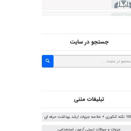
malekf
abolfazlkoshehe
جستجو در سایت
abolfazlkoshehe
A.balandeh
تبلیغات متنی
fatima
 خلاصه جزوات ارشد بهداشت حرفه ای
جزوات و سوالات تستی آزمون استخدامی
Jafar Tym