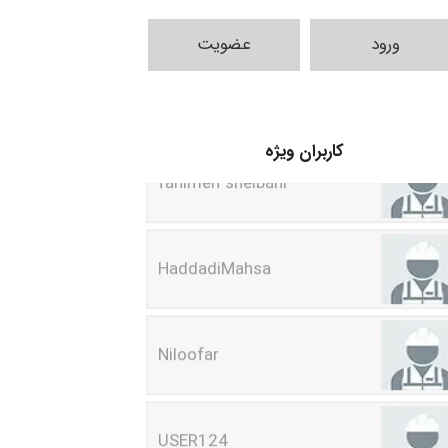
ورود
عضویت
fahimeh sheibani
کاربران ویژه
HaddadiMahsa
Niloofar
USER124