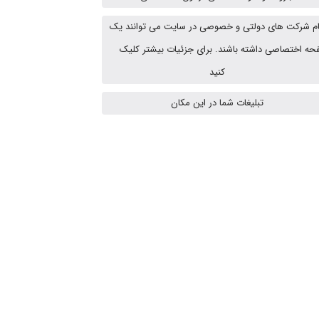
م شرکت های دولتی و خصوصی در سایت می توانند یک
ه اختصاصی داشته باشند. برای جزئیات بیشتر کلیک
fahimeh sheibani
کنید
تبلیغات شما در این مکان
HaddadiMahsa
Niloofar
USER124
malekf