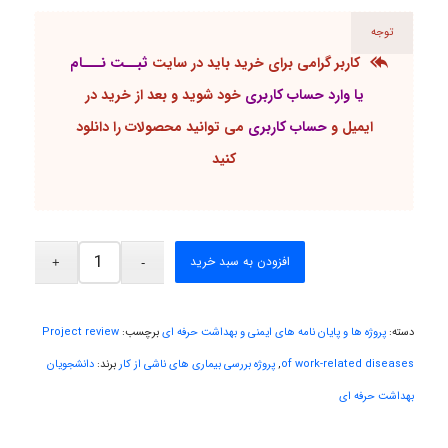
توجه
monakh
کاربر گرامی برای خرید باید در سایت
ثبــت نـــام
یا وارد حساب کاربری
خود شوید و بعد از خرید در
ایمیل و
حساب کاربری
می توانید محصولات را دانلود
Rtk2099
کنید
Arshiaaihsra
افزودن به سبد خرید
ABOALFZAL ZAREI
دسته:
پروژه ها و پایان نامه های ایمنی و بهداشت حرفه ای
برچسب:
Project review
of work-related diseases
,
پروژه بررسی بیماری های ناشی از کار
برند:
دانشجویان
بهداشت حرفه ای
nima5534