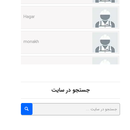
Hagar
monakh
Rtk2099
Arshiaaihsra
جستجو در سایت
ABOALFZAL ZAREI
nima5534