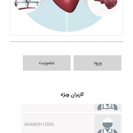
ورود
عضویت
Shamim.khojasteh74
کاربران ویژه
ARAMOH12002