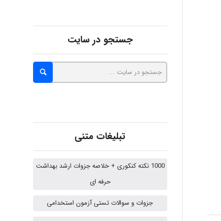
aghajari vahid
جستجو در سایت
Poubakhtiari
Alirez0990
تبلیغات متنی
hosein abdolvand
1000 نکته کنکوری + خلاصه جزوات ارشد بهداشت
حرفه ای
Kati
جزوات و سوالات تستی آزمون استخدامی