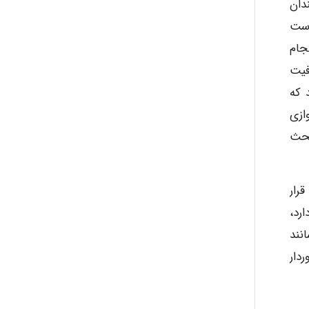
دان
 است
جام
فیت
 که
ازی
بحث
رار
رد،
نند
دار