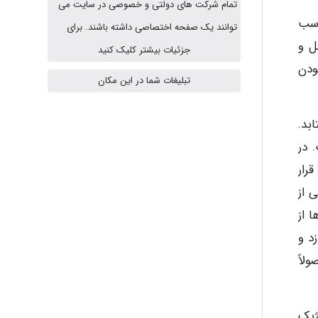
تمام شرکت های دولتی و خصوصی در سایت می
اسب
abolfazlkoshehe
توانند یک صفحه اختصاصی داشته باشند. برای
ل و
جزئیات بیشتر کلیک کنید
ودن
تبلیغات شما در این مکان
abolfazlkoshehe
بد.
A.balandeh
 در
رار
 از
fatima
 از
د و
لاً
Jafar Tym
ژیک