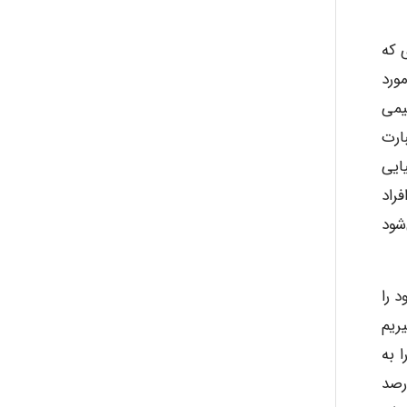
ی که
مورد
یمی
ارت
ایی
راد
شود
ن توانایی خود را
ارگیریم
 به
ر از ۵۰ درصد را پیشنهاد کرد. به دنبال این پیشنهادات بونجر (۱۹۷۳) مقدار ۳۳ درصد