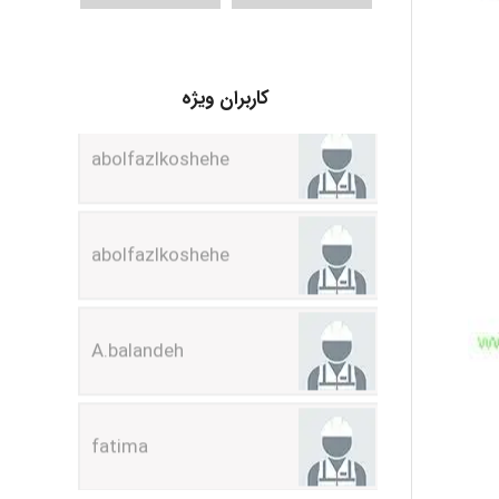
abolfazlkoshehe
کاربران ویژه
abolfazlkoshehe
A.balandeh
fatima
Jafar Tym