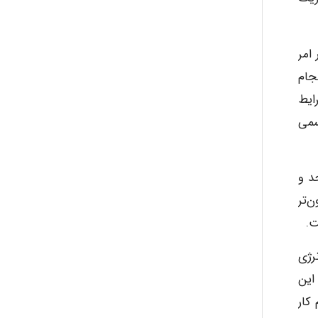
aghajari vahid
امر
Poubakhtiari
جام
ایط
سمی
Alirez0990
د و
hosein abdolvand
‌تر
ت.
 انرژی
Kati
 توجه به این
کار