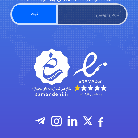
abolfazlkoshehe
abolfazlkoshehe
A.balandeh
fatima