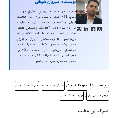
نویسنده: سیروان شیخی
«تجربه در صنعت»، زیربنایِ اشتیاقِ من به
دنیایِ HSE است. با بیش از ۱۳ سال فعالیت
اجرایی و تخصصی، هدفم در این وب‌سایت،
پل زدن میان دانشِ آکادمیک و نیازهای واقعیِ




صنعت است. همراه با تیم تخصصی‌ام،
می‌کوشیم تا با ارائه محتوای کاربردی و به‌روز،
مسیرِ رشد حرفه‌ای شما را هموارتر کنیم.
خوشحال می‌شوم در صفحه لینکدین،
تجربیاتمان را به اشتراک بگذاریم و در این
مسیر تخصصی همراه هم باشیم.
برچسب ها:
,
,
,
Chronic Fatigue
خستگی مزمن چست
خطرات خستگی مزمن
,
درمان خستگی مزمن
عوارض خستگی مزمن
اشتراک این مطلب