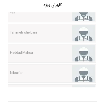
کاربران ویژه
vali
fahimeh sheibani
HaddadiMahsa
Niloofar
USER124