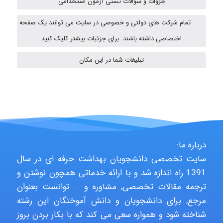
جزوات و سوالات تستی آزمون استخدامی
تمام شرکت های دولتی و خصوصی در سایت می توانند یک صفحه
اختصاصی داشته باشند. برای جزئیات بیشتر کلیک کنید
Alirez0990
تبلیغات شما در این مکان
hosein abdolvand
Kati
درباره ما:
سایت تخصصی دانشجویان بهداشت حرفه ای در سال
emami
1391 راه اندازه شد و با ارائه خدماتی همچون نوشتن و
ترجمه مقالات تخصصی, مشاوره و … توانست بعنوان
مرجع, برای دانشجویان و دانش آموختگان این رشته
شناخته شود و همواره سعی می کند که با بکار بردن بروز
ehtesham